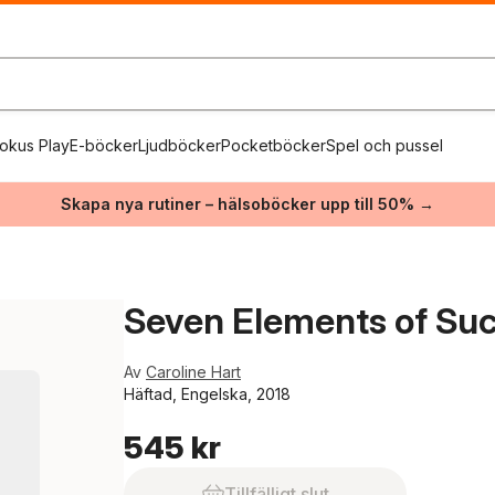
okus Play
E-böcker
Ljudböcker
Pocketböcker
Spel och pussel
Skapa nya rutiner – hälsoböcker upp till 50% →
Seven Elements of Suc
Av
Caroline Hart
Häftad, Engelska, 2018
545 kr
Tillfälligt slut