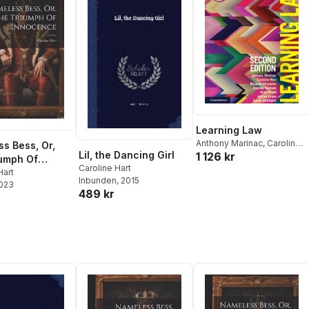
Learning Law
Anthony Marinac
,
Caroline
s Bess, Or,
Lil, the Dancing Girl
1 126 kr
Hart
,
Rhianna Chisholm
,
umph Of
Caroline Hart
Jennifer Nielsen
,
Asmi
nce
Hart
Inbunden
, 2015
Wood
,
Adrian Evans
,
Sarah
2023
489 kr
McKibbin