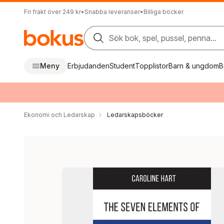
Fri frakt över 249 kr
•
Snabba leveranser
•
Billiga böcker
Sök bok, spel, pussel, penna...
Meny
Erbjudanden
Student
Topplistor
Barn & ungdom
B
Ekonomi och Ledarskap
Ledarskapsböcker