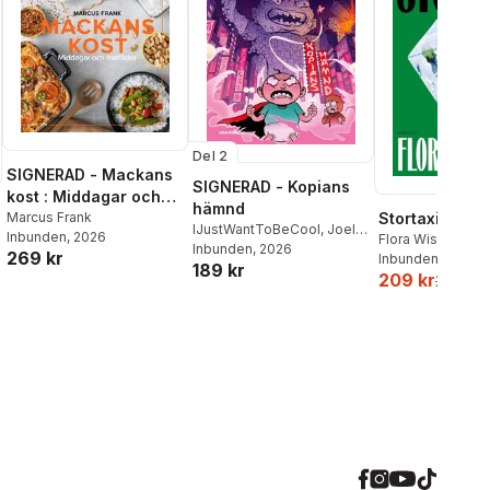
Del 2
SIGNERAD - Mackans
SIGNERAD - Kopians
kost : Middagar och
hämnd
matlådor
Marcus Frank
Stortaxi
IJustWantToBeCool
,
Joel
Inbunden
, 2026
Flora Wiström
Adolphson
Inbunden
, 2026
,
Emil Ejdemo
269 kr
Inbunden
, 2026
189 kr
Beer
,
Victor Beer
209 kr
259 kr