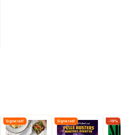
Signerad!
Signerad!
-19%