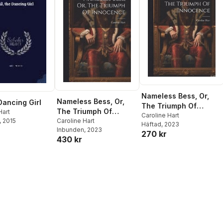
Nameless Bess, Or,
Nameless Bess, Or,
 Dancing Girl
The Triumph Of
The Triumph Of
Hart
Innocence
Caroline Hart
Innocence
Caroline Hart
, 2015
Häftad
, 2023
Inbunden
, 2023
270 kr
430 kr