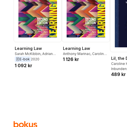
Learning Law
Learning Law
Sarah McKibbin
,
Adrian
Anthony Marinac
,
Caroline
Lil, the
1 126 kr
Evans
,
Asmi Wood
,
Hart
,
Rhianna Chisholm
,
E-bok
2020
Caroline 
Jennifer Nielsen
,
Rhianna
Jennifer Nielsen
,
Asmi
1 092 kr
Inbunden
Chisholm
,
Caroline Hart
,
Wood
,
Adrian Evans
,
Sarah
489 kr
Anthony Marinac
McKibbin