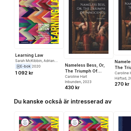
Learning Law
Sarah McKibbin
,
Adrian
Nameles
Nameless Bess, Or,
Evans
,
Asmi Wood
,
E-bok
2020
The Tri
The Triumph Of
Jennifer Nielsen
,
Rhianna
1 092 kr
Innoce
Caroline 
Innocence
Caroline Hart
Chisholm
,
Caroline Hart
,
Häftad
, 
Inbunden
, 2023
Anthony Marinac
270 kr
430 kr
Hoppa över listan
Du kanske också är intresserad av