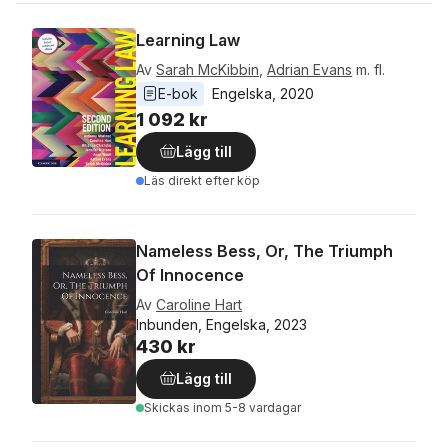
Learning Law
Av
Sarah McKibbin
,
Adrian Evans
m. fl.
E-bok
Engelska
, 
2020
1 092 kr
Lägg till
Läs direkt efter köp
Nameless Bess, Or, The Triumph
Of Innocence
Av
Caroline Hart
Inbunden, Engelska, 2023
430 kr
Lägg till
Skickas
inom 5-8 vardagar