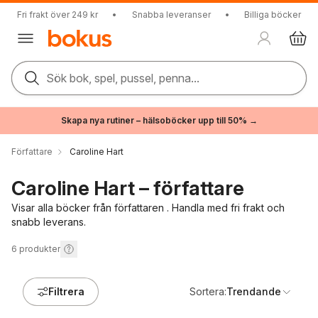
Fri frakt över 249 kr
•
Snabba leveranser
•
Billiga böcker
Sök bok, spel, pussel, penna...
Skapa nya rutiner – hälsoböcker upp till 50% →
Författare
Caroline Hart
Caroline Hart – författare
Visar alla böcker från författaren . Handla med fri frakt och
snabb leverans.
6
produkter
Filtrera
Sortera:
Trendande