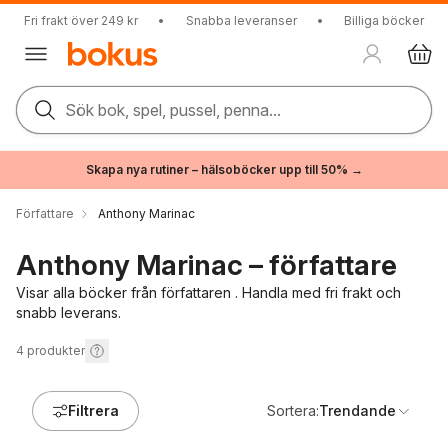
Fri frakt över 249 kr
•
Snabba leveranser
•
Billiga böcker
Sök bok, spel, pussel, penna...
Skapa nya rutiner – hälsoböcker upp till 50% →
Författare
Anthony Marinac
Anthony Marinac – författare
Visar alla böcker från författaren . Handla med fri frakt och
snabb leverans.
4
produkter
Filtrera
Sortera:
Trendande