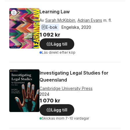
Learning Law
Av
Sarah McKibbin
,
Adrian Evans
m. fl.
E-bok
Engelska
, 
2020
1 092 kr
Lägg till
Läs direkt efter köp
Investigating Legal Studies for
Queensland
Cambridge University Press
2024
1 070 kr
Lägg till
Skickas
inom 7-10 vardagar