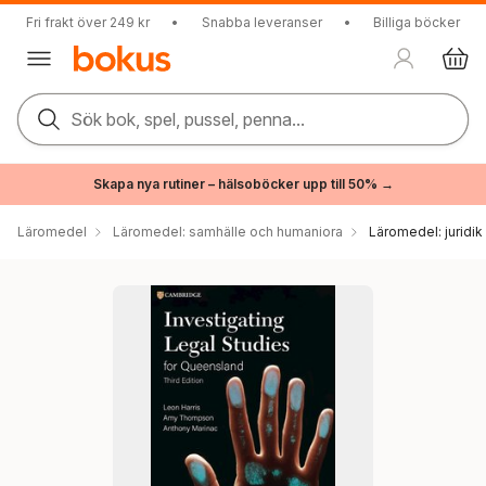
Fri frakt över 249 kr
•
Snabba leveranser
•
Billiga böcker
Sök bok, spel, pussel, penna...
Skapa nya rutiner – hälsoböcker upp till 50% →
Läromedel
Läromedel: samhälle och humaniora
Läromedel: juridik