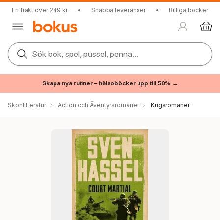
Fri frakt över 249 kr
•
Snabba leveranser
•
Billiga böcker
Sök bok, spel, pussel, penna...
Skapa nya rutiner – hälsoböcker upp till 50% →
Skönlitteratur
Action och Äventyrsromaner
Krigsromaner