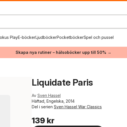
okus Play
E-böcker
Ljudböcker
Pocketböcker
Spel och pussel
Skapa nya rutiner – hälsoböcker upp till 50% →
Liquidate Paris
Av
Sven Hassel
Häftad, Engelska, 2014
Del i serien
Sven Hassel War Classics
139 kr