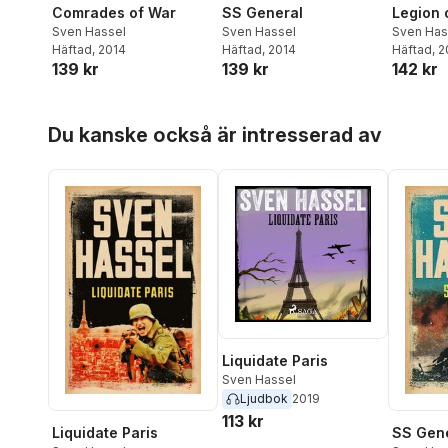
Comrades of War
SS General
Legion 
Sven Hassel
Sven Hassel
Sven Has
Häftad
, 2014
Häftad
, 2014
Häftad
, 
139 kr
139 kr
142 kr
Hoppa över listan
Du kanske också är intresserad av
Liquidate Paris
Sven Hassel
Ljudbok
2019
113 kr
Liquidate Paris
SS Gen