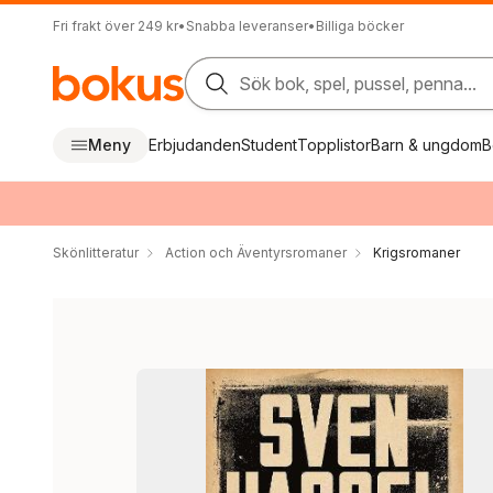
Fri frakt över 249 kr
•
Snabba leveranser
•
Billiga böcker
Sök bok, spel, pussel, penna...
Meny
Erbjudanden
Student
Topplistor
Barn & ungdom
B
Skönlitteratur
Action och Äventyrsromaner
Krigsromaner