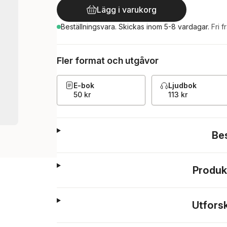
Lägg i varukorg
Beställningsvara.
Skickas
inom 5-8 vardagar
.
Fri f
Fler format och utgåvor
E-bok
Ljudbok
50 kr
113 kr
Be
Produk
Utfors