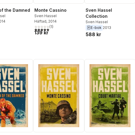
of the Damned
Monte Cassino
Sven Hassel
sel
Sven Hassel
Collection
2014
Häftad
, 2014
Sven Hassel
(
1
)
E-bok
2013
5,0
utav 5 stjärnor. Totalt antal röster:
139 kr
588 kr