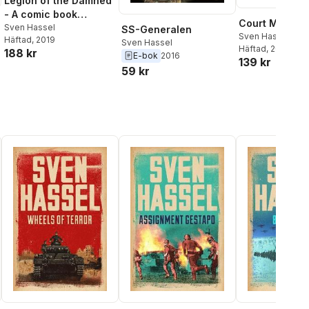
Legion of the Damned
- A comic book
Court Martial
adaptation
Sven Hassel
SS-Generalen
Sven Hassel
Häftad
, 2019
Sven Hassel
Häftad
, 2014
188 kr
E-bok
2016
139 kr
59 kr