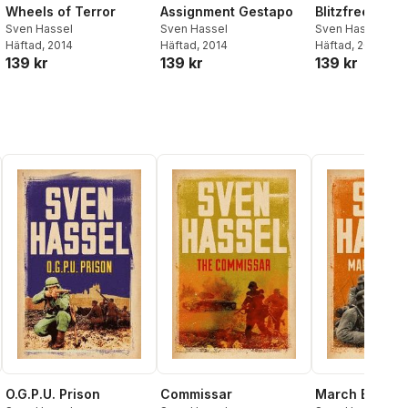
Wheels of Terror
Assignment Gestapo
Blitzfreeze
Sven Hassel
Sven Hassel
Sven Hassel
Häftad
, 2014
Häftad
, 2014
Häftad
, 2014
139 kr
139 kr
139 kr
O.G.P.U. Prison
Commissar
March Battali