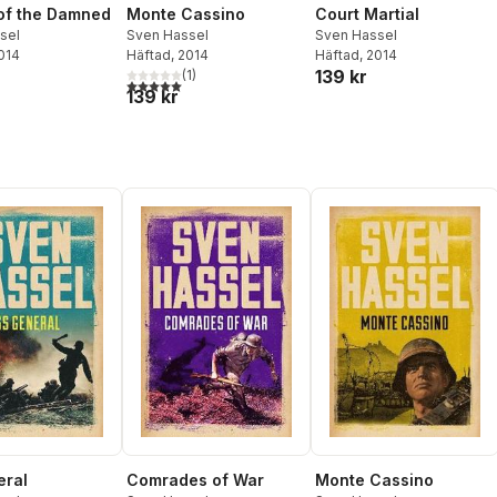
of the Damned
Monte Cassino
Court Martial
sel
Sven Hassel
Sven Hassel
2014
Häftad
, 2014
Häftad
, 2014
139 kr
(
1
)
5,0
utav 5 stjärnor. Totalt antal röster:
139 kr
eral
Comrades of War
Monte Cassino