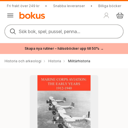
Fri frakt över 249 kr
•
Snabba leveranser
•
Billiga böcker
Sök bok, spel, pussel, penna...
Skapa nya rutiner – hälsoböcker upp till 50% →
Historia och arkeologi
Historia
Militärhistoria