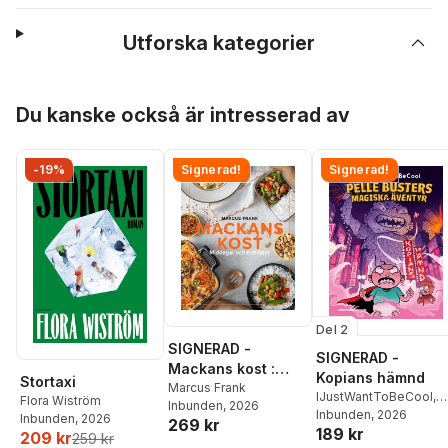
Utforska kategorier
Hoppa över listan
Du kanske också är intresserad av
-19%
Signerad!
Signerad!
Del 2
SIGNERAD -
SIGNERAD -
Mackans kost :
Kopians hämnd
Stortaxi
Middagar och
Marcus Frank
IJustWantToBeCool
,
Flora Wiström
Inbunden
, 2026
matlådor
Joel Adolphson
Inbunden
, 2026
,
Emil
Inbunden
, 2026
269 kr
189 kr
Ejdemo Beer
,
Victor
209 kr
259 kr