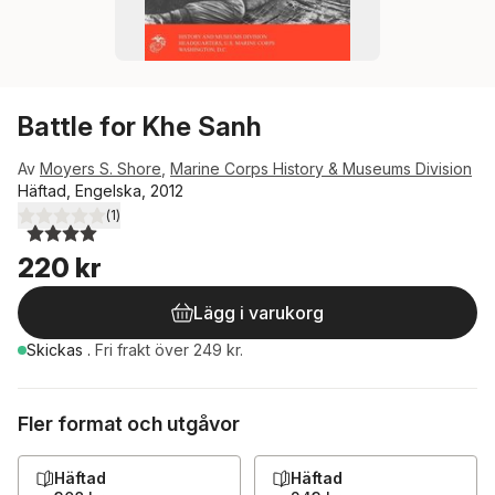
Battle for Khe Sanh
Av
Moyers S. Shore
,
Marine Corps History & Museums Division
Häftad, Engelska, 2012
(
1
)
4,0
utav 5 stjärnor. Totalt antal röster:
220 kr
Lägg i varukorg
Skickas
.
Fri frakt över 249 kr.
Fler format och utgåvor
Häftad
Häftad