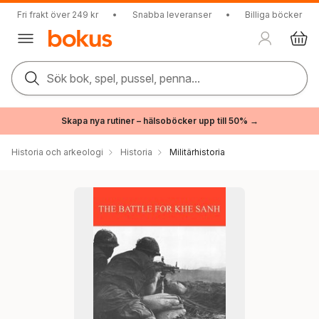
Fri frakt över 249 kr
•
Snabba leveranser
•
Billiga böcker
Sök bok, spel, pussel, penna...
Skapa nya rutiner – hälsoböcker upp till 50% →
Historia och arkeologi
Historia
Militärhistoria