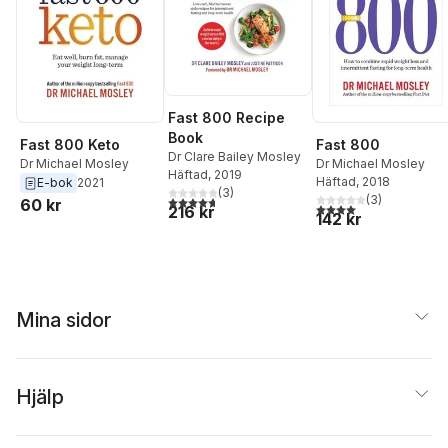
Fast 800 Recipe
Book
Fast 800
Fast 800 Keto
Dr Clare Bailey Mosley
Dr Michael Mosley
Dr Michael Mosley
Häftad
, 2019
Häftad
, 2018
E-bok
2021
(
3
)
(
3
)
4,7
utav 5 stjärnor. Totalt antal röster:
60 kr
4,0
utav 5 stjärnor. Tota
216 kr
142 kr
Mina sidor
Hjälp