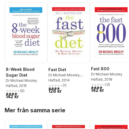
Fast 800
8-Week Blood
Fast Diet
Dr Michael Mosley
Sugar Diet
Dr Michael Mosley
,
Häftad
, 2018
Mimi Spencer
Häftad
, 2014
Dr Michael Mosley
(
3
)
(
1
)
Häftad
, 2015
4,0
utav 5 stjärnor. Tota
4,0
utav 5 stjärnor. Totalt antal röster:
142 kr
128 kr
(
5
)
4,2
utav 5 stjärnor. Totalt antal röster:
142 kr
Hoppa över listan
Mer från samma serie