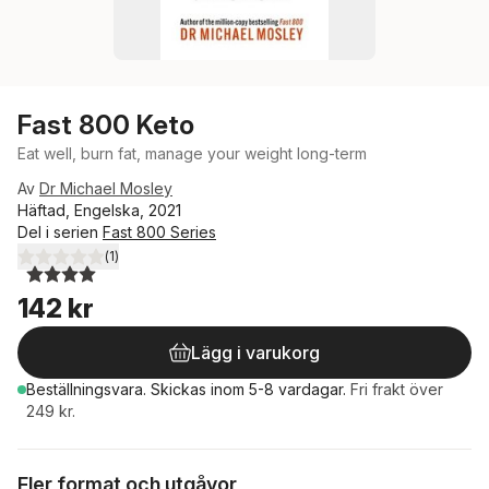
Fast 800 Keto
Eat well, burn fat, manage your weight long-term
Av
Dr Michael Mosley
Häftad, Engelska, 2021
Del i serien
Fast 800 Series
(
1
)
4,0
utav 5 stjärnor. Totalt antal röster:
142 kr
Lägg i varukorg
Beställningsvara.
Skickas
inom 5-8 vardagar
.
Fri frakt över
249 kr.
Fler format och utgåvor