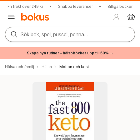
Fri frakt över 249 kr
•
Snabba leveranser
•
Billiga böcker
Sök bok, spel, pussel, penna...
Skapa nya rutiner – hälsoböcker upp till 50% →
Hälsa och familj
Hälsa
Motion och kost