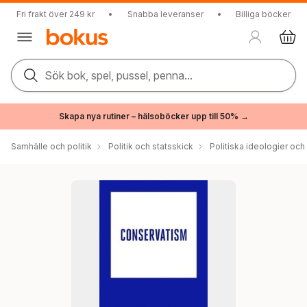
Fri frakt över 249 kr
•
Snabba leveranser
•
Billiga böcker
Sök bok, spel, pussel, penna...
Skapa nya rutiner – hälsoböcker upp till 50% →
Samhälle och politik
Politik och statsskick
Politiska ideologier och