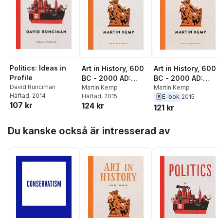
Politics: Ideas in
Art in History, 600
Art in History, 600
Profile
BC - 2000 AD:
BC - 2000 AD:
David Runciman
Ideas in Profile
Martin Kemp
Ideas in Profile
Martin Kemp
Häftad
, 2014
Häftad
, 2015
E-bok
2015
107 kr
124 kr
121 kr
Hoppa över listan
Du kanske också är intresserad av