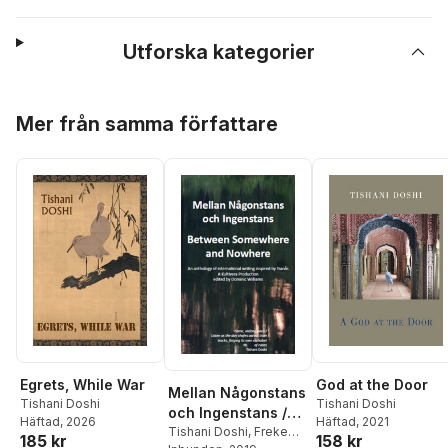
Utforska kategorier
Hoppa över listan
Mer från samma författare
Egrets, While War
God at the Door
Mellan Någonstans
Tishani Doshi
Tishani Doshi
och Ingenstans /
Häftad
, 2026
Häftad
, 2021
Between
Tishani Doshi
,
Freke
185 kr
158 kr