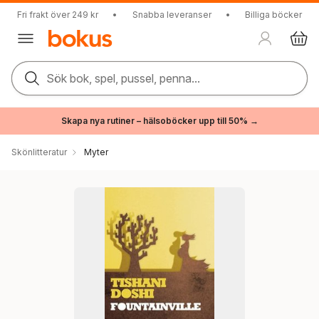
Fri frakt över 249 kr
•
Snabba leveranser
•
Billiga böcker
Sök bok, spel, pussel, penna...
Skapa nya rutiner – hälsoböcker upp till 50% →
Skönlitteratur
Myter