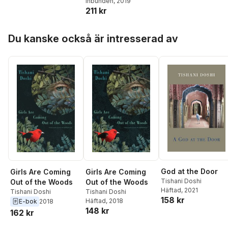
Räihä
Inbunden
,
Hanna Hallgren
, 2019
,
Somewhere and
211 kr
Christer Boberg
,
Nowhere
Joakim Becker
,
Jonas
Bengt Svensson
,
Anisur
Hoppa över listan
Du kanske också är intresserad av
Rahman
,
Bengt O
Björklund
,
Sine Ergün
,
Ullias Berglund
,
Anthony Jones
,
Melanie Perry
,
Derek
Coyle
,
Dominic
Williams
,
Colm Ó
Ciarnáin
,
Lucy Durneen
,
Ferhat Mahir Çakaloz
,
Dana Perry
,
Maria
McManus
,
Ica
Fisherstöm
,
Michelle
Dooley Mahon
,
Chris
Ozzard
,
Moheb
Soliman
,
Inês Lampreia
,
God at the Door
Girls Are Coming
Girls Are Coming
Calvin Wharton
,
Phelim
Tishani Doshi
Out of the Woods
Out of the Woods
Kavanagh
,
Eleanor
Häftad
, 2021
Tishani Doshi
Tishani Doshi
Shaw
,
Rhian Elizabeth
,
158 kr
Häftad
, 2018
E-bok
2018
Jeni Williams
,
Natalie
148 kr
162 kr
Holborow