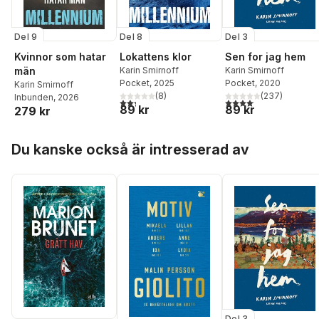
Del 8
Del 9
Del 3
Lokattens klor
Kvinnor som hatar
Sen for jag hem
Karin Smirnoff
män
Karin Smirnoff
Pocket
, 2025
Pocket
, 2020
Karin Smirnoff
(
8
)
(
237
)
Inbunden
, 2026
2,3
utav 5 stjärnor. Totalt antal röster:
4,1
utav 5 stjärnor. Total
89 kr
89 kr
279 kr
Hoppa över listan
Du kanske också är intresserad av
Del 3