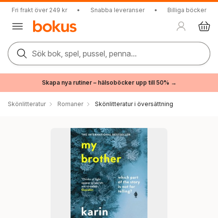
Fri frakt över 249 kr
•
Snabba leveranser
•
Billiga böcker
Sök bok, spel, pussel, penna...
Skapa nya rutiner – hälsoböcker upp till 50% →
Skönlitteratur
Romaner
Skönlitteratur i översättning