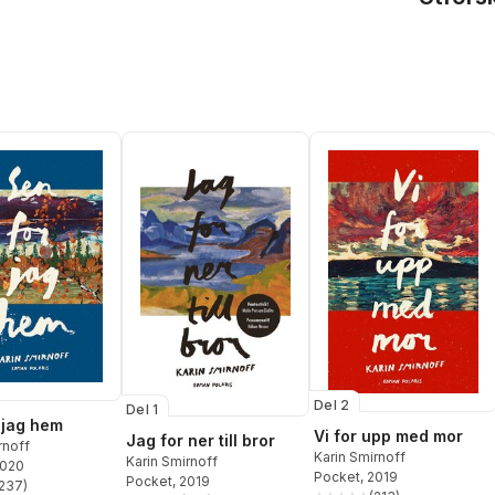
Del 2
Del 1
 jag hem
Vi for upp med mor
Jag for ner till bror
rnoff
Karin Smirnoff
Karin Smirnoff
2020
Pocket
, 2019
Pocket
, 2019
237
)
stjärnor. Totalt antal röster: