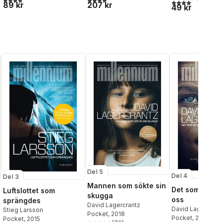
4,1
utav 5 stjärnor.
89 kr
207 kr
al röster:
49 kr
Del 5
Del 4
Del 3
Mannen som sökte sin
Det som inte 
Luftslottet som
skugga
oss
sprängdes
David Lagercrantz
David Lagercrant
Stieg Larsson
Pocket
, 2018
Pocket
, 2016
Pocket
, 2015