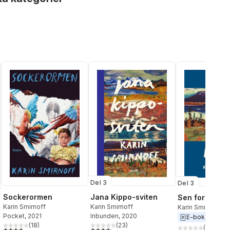
Del 3
Del 3
Sockerormen
Jana Kippo-sviten
Sen for jag h
Karin Smirnoff
Karin Smirnoff
Karin Smirnoff
Pocket
, 2021
Inbunden
, 2020
E-bok
2020
(
18
)
(
23
)
(
20
)
3,8
utav 5 stjärnor. Totalt antal röster:
4,1
utav 5 stjärnor. Totalt antal röster: