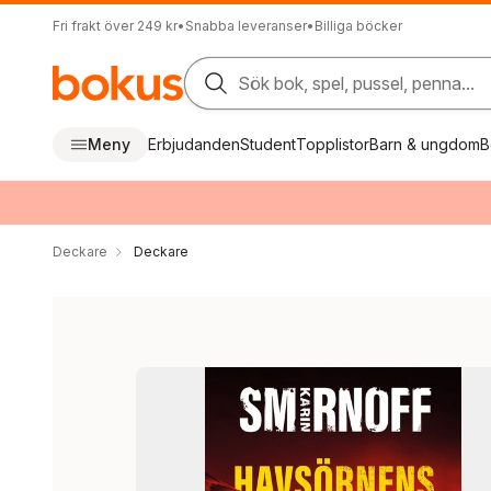
Fri frakt över 249 kr
•
Snabba leveranser
•
Billiga böcker
Sök bok, spel, pussel, penna...
Meny
Erbjudanden
Student
Topplistor
Barn & ungdom
B
Deckare
Deckare