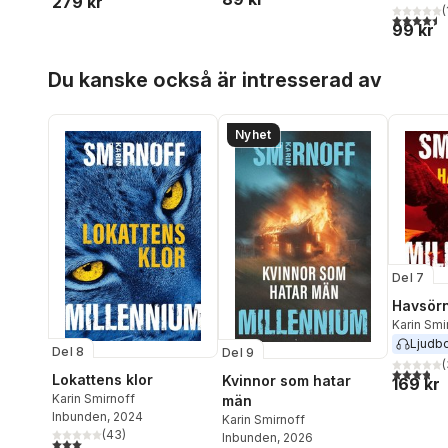
279 kr
(
4,5
utav 5 
99 kr
Hoppa över listan
Du kanske också är intresserad av
Nyhet
Del 7
Havsörn
Karin Smi
Ljudb
Del 8
Del 9
(
3,8
utav 5 
Lokattens klor
Kvinnor som hatar
169 kr
Karin Smirnoff
män
Inbunden
, 2024
Karin Smirnoff
(
43
)
Inbunden
, 2026
3,0
utav 5 stjärnor. Totalt antal röster: