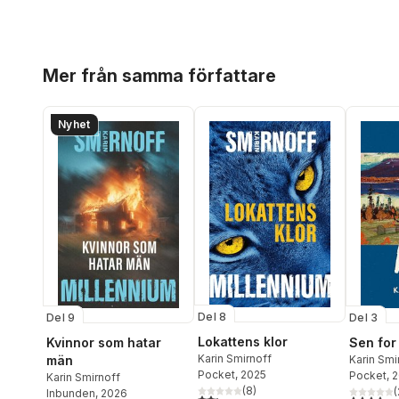
Hoppa över listan
Mer från samma författare
Nyhet
Del 8
Del 9
Del 3
Lokattens klor
Kvinnor som hatar
Sen for
Karin Smirnoff
män
Karin Smi
Pocket
, 2025
Pocket
, 
Karin Smirnoff
(
8
)
(
Inbunden
, 2026
2,3
utav 5 stjärnor. Totalt antal röster:
4,1
utav 5 