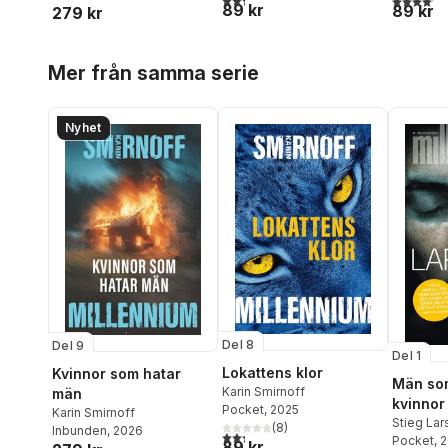
89 kr
89 kr
279 kr
Hoppa över listan
Mer från samma serie
Nyhet
Del 8
Del 9
Del 1
Lokattens klor
Kvinnor som hatar
Män so
Karin Smirnoff
män
kvinnor
Pocket
, 2025
Karin Smirnoff
Stieg La
(
8
)
Inbunden
, 2026
2,3
utav 5 stjärnor. Totalt antal röster:
Pocket
, 
89 kr