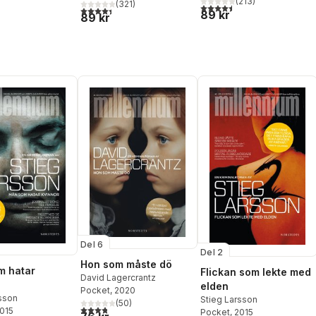
(
213
)
(
321
)
4,5
utav 5 stjärnor. Totalt ant
4,4
utav 5 stjärnor. Totalt antal röster:
89 kr
89 kr
Del 6
Del 2
Hon som måste dö
m hatar
Flickan som lekte med
David Lagercrantz
elden
Pocket
, 2020
rsson
Stieg Larsson
(
50
)
3,8
utav 5 stjärnor. Totalt antal röster:
2015
Pocket
, 2015