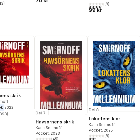
76 kr
13
)
(
8
)
stjärnor. Totalt antal röster:
4,3
utav 5 stjärnor. Totalt ant
99 kr
ens skrik
rnoff
ok
2022
Del 8
Del 7
398
)
stjärnor. Totalt antal röster:
Lokattens klor
Havsörnens skrik
Karin Smirnoff
Karin Smirnoff
Pocket
, 2025
Pocket
, 2023
(
8
)
2,3
utav 5 stjärnor. Totalt ant
(
45
)