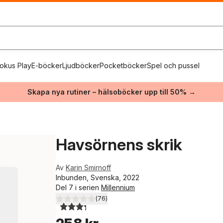
okus Play
E-böcker
Ljudböcker
Pocketböcker
Spel och pussel
Skapa nya rutiner – hälsoböcker upp till 50% →
Havsörnens skrik
Av
Karin Smirnoff
Inbunden, Svenska, 2022
Del 7 i serien
Millennium
(
76
)
3,3
utav 5 stjärnor. Totalt antal röster: