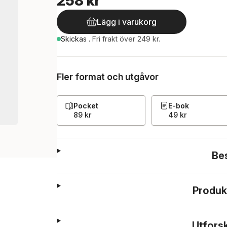
258 kr
Lägg i varukorg
Skickas
.
Fri frakt över 249 kr.
Fler format och utgåvor
Pocket
E-bok
89 kr
49 kr
Be
Produk
Utfors