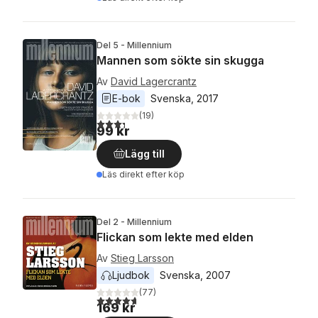
Del 5 - Millennium
Mannen som sökte sin skugga
Av
David Lagercrantz
E-bok
Svenska
, 
2017
(
19
)
3,3
utav 5 stjärnor. Totalt antal röster:
99 kr
Lägg till
Läs direkt efter köp
Del 2 - Millennium
Flickan som lekte med elden
Av
Stieg Larsson
Ljudbok
Svenska
, 
2007
(
77
)
4,7
utav 5 stjärnor. Totalt antal röster:
169 kr