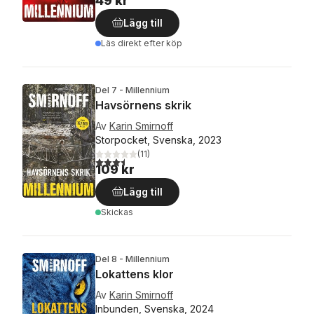
49 kr
Lägg till
Läs direkt efter köp
Del 7 - Millennium
Havsörnens skrik
Av
Karin Smirnoff
Storpocket, Svenska, 2023
(
11
)
3,5
utav 5 stjärnor. Totalt antal röster:
109 kr
Lägg till
Skickas
Del 8 - Millennium
Lokattens klor
Av
Karin Smirnoff
Inbunden, Svenska, 2024