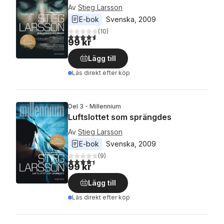
Av
Stieg Larsson
E-bok
Svenska
, 
2009
(
10
)
4,6
utav 5 stjärnor. Totalt antal röster:
99 kr
Lägg till
Läs direkt efter köp
Del 3 - Millennium
Luftslottet som sprängdes
Av
Stieg Larsson
E-bok
Svenska
, 
2009
(
9
)
4,4
utav 5 stjärnor. Totalt antal röster:
99 kr
Lägg till
Läs direkt efter köp