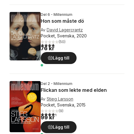
Del 6 - Millennium
Hon som måste dö
Av
David Lagercrantz
Pocket, Svenska, 2020
(
50
)
3,8
utav 5 stjärnor. Totalt antal röster:
76 kr
Lägg till
Del 2 - Millennium
Flickan som lekte med elden
Av
Stieg Larsson
Pocket, Svenska, 2015
(
9
)
4,3
utav 5 stjärnor. Totalt antal röster:
99 kr
Lägg till