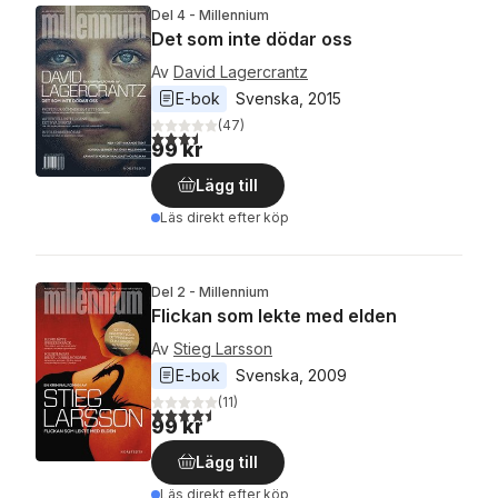
Del 4 - Millennium
Det som inte dödar oss
Av
David Lagercrantz
E-bok
Svenska
, 
2015
(
47
)
3,5
utav 5 stjärnor. Totalt antal röster:
99 kr
Lägg till
Läs direkt efter köp
Del 2 - Millennium
Flickan som lekte med elden
Av
Stieg Larsson
E-bok
Svenska
, 
2009
(
11
)
4,5
utav 5 stjärnor. Totalt antal röster:
99 kr
Lägg till
Läs direkt efter köp