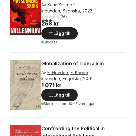
Av
Karin Smirnoff
Inbunden, Svenska, 2022
(
76
)
3,3
utav 5 stjärnor. Totalt antal röster:
258 kr
Lägg till
Skickas
Globalization of Liberalism
Av
E. Hovden
,
E. Keene
Inbunden, Engelska, 2001
1 071 kr
Lägg till
Skickas
inom 10-15 vardagar
Confronting the Political in
International Relations