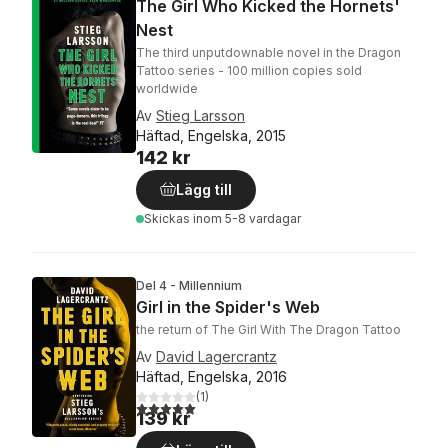
The Girl Who Kicked the Hornets'
Nest
The third unputdownable novel in the Dragon
Tattoo series - 100 million copies sold
worldwide
Av
Stieg Larsson
Häftad, Engelska, 2015
142 kr
Lägg till
Skickas
inom 5-8 vardagar
Del 4 - Millennium
Girl in the Spider's Web
the return of The Girl With The Dragon Tattoo
Av
David Lagercrantz
Häftad, Engelska, 2016
(
1
)
5,0
utav 5 stjärnor. Totalt antal röster:
139 kr