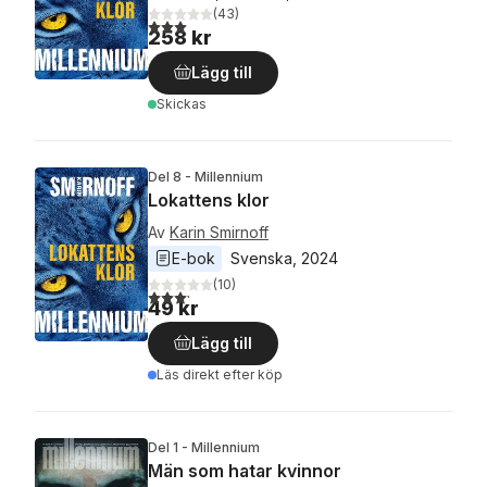
(
43
)
3,0
utav 5 stjärnor. Totalt antal röster:
258 kr
Lägg till
Skickas
Del 8 - Millennium
Lokattens klor
Av
Karin Smirnoff
E-bok
Svenska
, 
2024
(
10
)
3,2
utav 5 stjärnor. Totalt antal röster:
49 kr
Lägg till
Läs direkt efter köp
Del 1 - Millennium
Män som hatar kvinnor