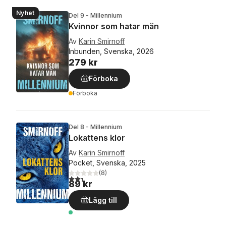
Nyhet
Del 9 - Millennium
Kvinnor som hatar män
Av
Karin Smirnoff
Inbunden, Svenska, 2026
279 kr
Förboka
Förboka
Del 8 - Millennium
Lokattens klor
Av
Karin Smirnoff
Pocket, Svenska, 2025
(
8
)
2,3
utav 5 stjärnor. Totalt antal röster:
89 kr
Lägg till