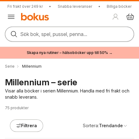
Fri frakt över 249 kr
•
Snabba leveranser
•
Billiga böcker
Sök bok, spel, pussel, penna...
Skapa nya rutiner – hälsoböcker upp till 50% →
Serie
Millennium
Millennium – serie
Visar alla böcker i serien Millennium. Handla med fri frakt och
snabb leverans.
75
produkter
Filtrera
Sortera:
Trendande