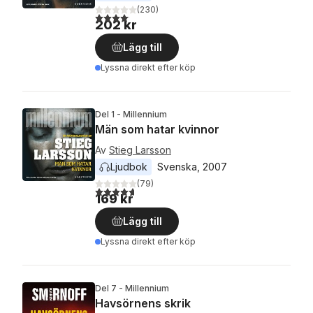
(
230
)
4,1
utav 5 stjärnor. Totalt antal röster:
202 kr
Lägg till
Lyssna direkt efter köp
Del 1 - Millennium
Män som hatar kvinnor
Av
Stieg Larsson
Ljudbok
Svenska
, 
2007
(
79
)
4,7
utav 5 stjärnor. Totalt antal röster:
169 kr
Lägg till
Lyssna direkt efter köp
Del 7 - Millennium
Havsörnens skrik