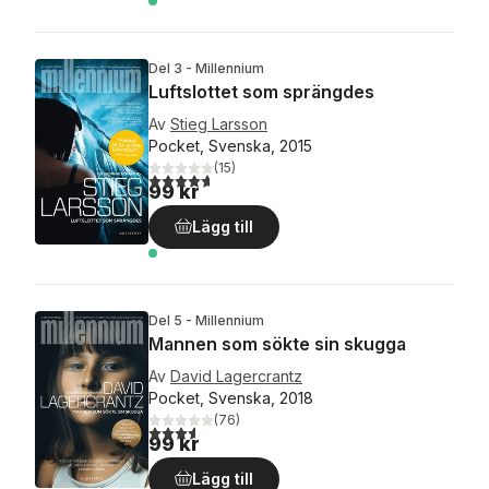
Del 3 - Millennium
Luftslottet som sprängdes
Av
Stieg Larsson
Pocket, Svenska, 2015
(
15
)
4,7
utav 5 stjärnor. Totalt antal röster:
99 kr
Lägg till
Del 5 - Millennium
Mannen som sökte sin skugga
Av
David Lagercrantz
Pocket, Svenska, 2018
(
76
)
3,6
utav 5 stjärnor. Totalt antal röster:
99 kr
Lägg till