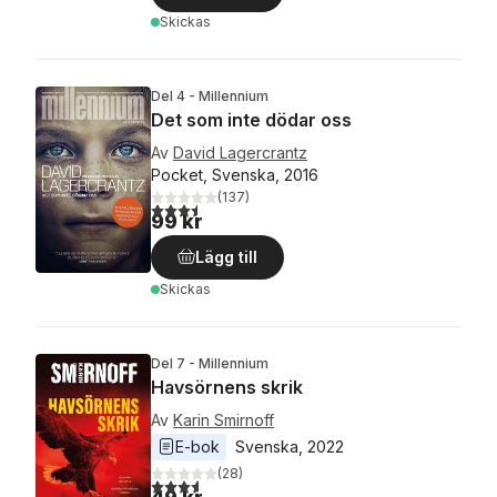
Skickas
Del 4 - Millennium
Det som inte dödar oss
Av
David Lagercrantz
Pocket, Svenska, 2016
(
137
)
3,5
utav 5 stjärnor. Totalt antal röster:
99 kr
Lägg till
Skickas
Del 7 - Millennium
Havsörnens skrik
Av
Karin Smirnoff
E-bok
Svenska
, 
2022
(
28
)
3,6
utav 5 stjärnor. Totalt antal röster: