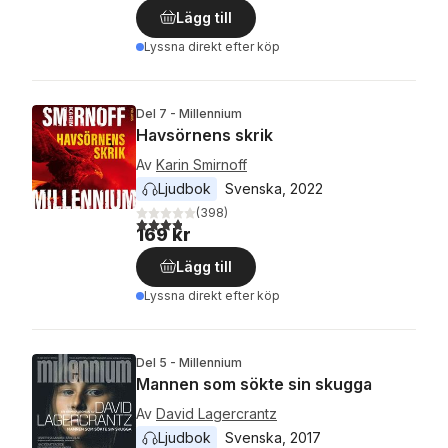
Lägg till
Lyssna direkt efter köp
Del 7 - Millennium
Havsörnens skrik
Av
Karin Smirnoff
Ljudbok
Svenska
, 
2022
(
398
)
3,8
utav 5 stjärnor. Totalt antal röster:
169 kr
Lägg till
Lyssna direkt efter köp
Del 5 - Millennium
Mannen som sökte sin skugga
Av
David Lagercrantz
Ljudbok
Svenska
, 
2017