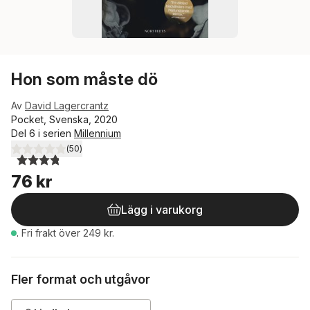
Hon som måste dö
Av
David Lagercrantz
Pocket, Svenska, 2020
Del 6 i serien
Millennium
(
50
)
3,8
utav 5 stjärnor. Totalt antal röster:
76 kr
Lägg i varukorg
.
Fri frakt över 249 kr.
Fler format och utgåvor