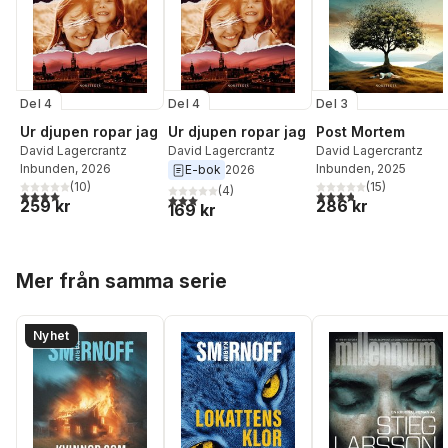
Del 4
Del 4
Del 3
Ur djupen ropar jag
Ur djupen ropar jag
Post Mortem
David Lagercrantz
David Lagercrantz
David Lagercrantz
Inbunden
, 2026
Inbunden
, 2025
E-bok
2026
(
10
)
(
15
)
(
4
)
4,0
utav 5 stjärnor. Totalt antal röster:
3,8
utav 5 stjärnor. Tota
3,0
utav 5 stjärnor. Totalt antal röster:
259 kr
286 kr
169 kr
Hoppa över listan
Mer från samma serie
Nyhet