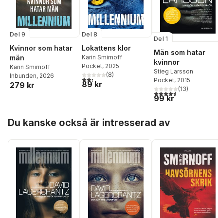
Del 8
Del 9
Del 1
Lokattens klor
Kvinnor som hatar
Män som hatar
Karin Smirnoff
män
kvinnor
Pocket
, 2025
Karin Smirnoff
Stieg Larsson
(
8
)
Inbunden
, 2026
2,3
utav 5 stjärnor. Totalt antal röster:
Pocket
, 2015
89 kr
279 kr
(
13
)
4,5
utav 5 stjärnor. Tota
99 kr
Hoppa över listan
Du kanske också är intresserad av