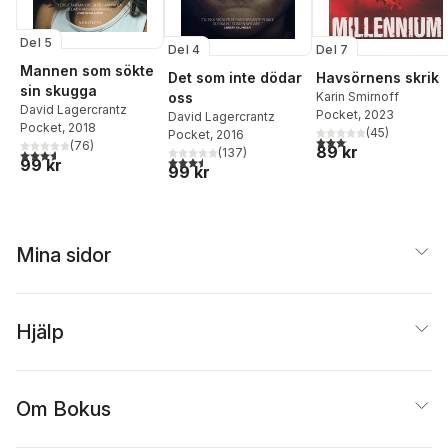
Del 5
Del 4
Del 7
Mannen som sökte
Det som inte dödar
Havsörnens skrik
sin skugga
oss
Karin Smirnoff
David Lagercrantz
Pocket
, 2023
David Lagercrantz
Pocket
, 2018
(
45
)
Pocket
, 2016
3,1
utav 5 stjärnor. Total
(
76
)
89 kr
(
137
)
3,6
utav 5 stjärnor. Totalt antal röster:
3,5
utav 5 stjärnor. Totalt antal röster:
99 kr
99 kr
Mina sidor
Hjälp
Om Bokus