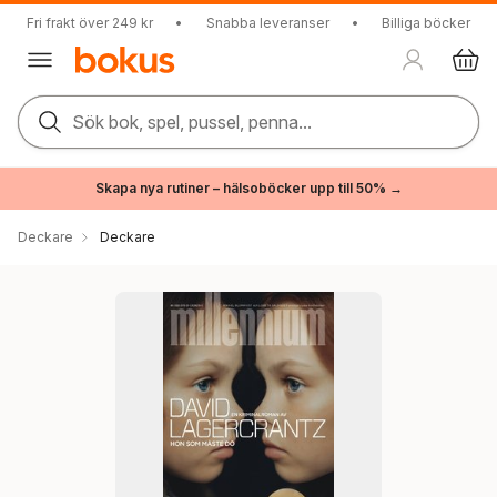
Fri frakt över 249 kr
•
Snabba leveranser
•
Billiga böcker
Sök bok, spel, pussel, penna...
Skapa nya rutiner – hälsoböcker upp till 50% →
Deckare
Deckare