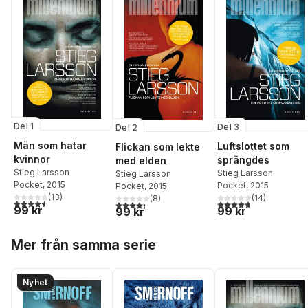
Del 1
Del 3
Del 2
Män som hatar
Luftslottet som
Flickan som lekte
kvinnor
sprängdes
med elden
Stieg Larsson
Stieg Larsson
Stieg Larsson
Pocket
, 2015
Pocket
, 2015
Pocket
, 2015
(
13
)
(
14
)
(
8
)
4,5
utav 5 stjärnor. Totalt antal röster:
4,7
utav 5 stjärnor. Tota
4,3
utav 5 stjärnor. Totalt antal röster:
99 kr
99 kr
99 kr
Hoppa över listan
Mer från samma serie
Nyhet