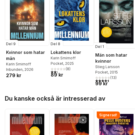
Del 8
Del 9
Del 1
Lokattens klor
Kvinnor som hatar
Män som hatar
Karin Smirnoff
män
kvinnor
Pocket
, 2025
Karin Smirnoff
Stieg Larsson
(
8
)
Inbunden
, 2026
2,3
utav 5 stjärnor. Totalt antal röster:
Pocket
, 2015
89 kr
279 kr
(
13
)
4,5
utav 5 stjärnor. Tota
99 kr
Hoppa över listan
Du kanske också är intresserad av
Signerad!