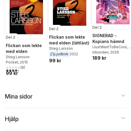
Del 2
Del 2
SIGNERAD -
Flickan som lekte
Del 2
Kopians hämnd
med elden (lättläst)
Flickan som lekte
IJustWantToBeCool
,
Stieg Larsson
med elden
Joel Adolphson
Inbunden
, 2026
,
Emil
Ljudbok
2022
Stieg Larsson
189 kr
Ejdemo Beer
,
Victor
99 kr
Pocket
, 2015
Beer
(
8
)
4,3
utav 5 stjärnor. Totalt antal röster:
99 kr
Mina sidor
Hjälp