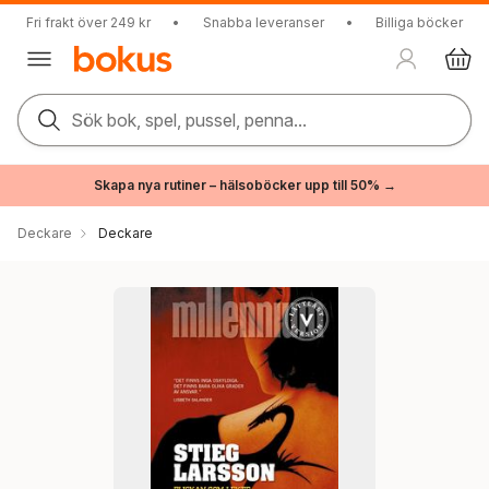
Fri frakt över 249 kr
•
Snabba leveranser
•
Billiga böcker
Sök bok, spel, pussel, penna...
Skapa nya rutiner – hälsoböcker upp till 50% →
Deckare
Deckare