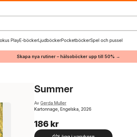
okus Play
E-böcker
Ljudböcker
Pocketböcker
Spel och pussel
Skapa nya rutiner – hälsoböcker upp till 50% →
Summer
Av
Gerda Muller
Kartonnage, Engelska, 2026
186 kr
Lägg i varukorg