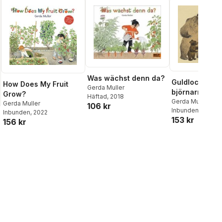
Was wächst denn da?
Guldlock och 
How Does My Fruit
Gerda Muller
björnarna
Grow?
Häftad
, 2018
Gerda Muller
Gerda Muller
106 kr
Inbunden
, 2024
Inbunden
, 2022
153 kr
156 kr