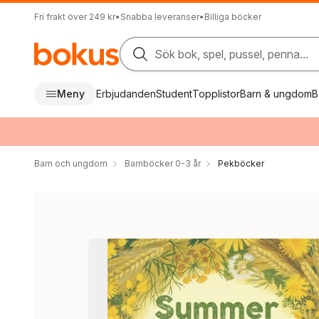
Fri frakt över 249 kr
•
Snabba leveranser
•
Billiga böcker
Sök bok, spel, pussel, penna...
Meny
Erbjudanden
Student
Topplistor
Barn & ungdom
B
Barn och ungdom
Barnböcker 0-3 år
Pekböcker