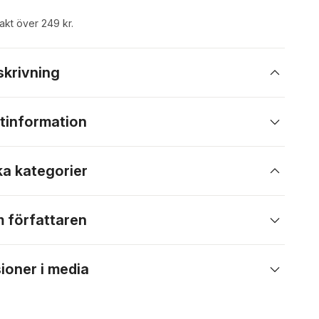
rakt över 249 kr.
skrivning
tinformation
ka kategorier
 författaren
ioner i media