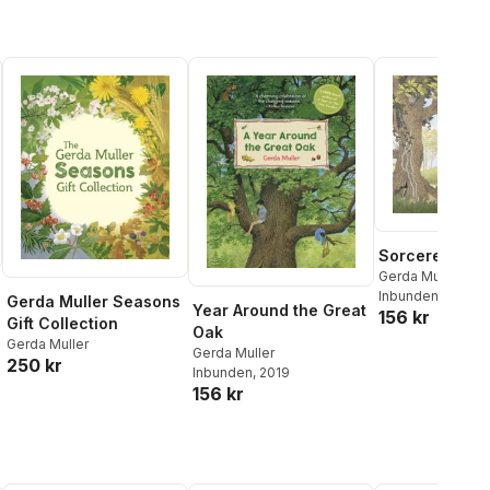
Sorcerer's Ap
Gerda Muller
Inbunden
, 2020
Gerda Muller Seasons
Year Around the Great
156 kr
Gift Collection
Oak
Gerda Muller
Gerda Muller
250 kr
Inbunden
, 2019
156 kr