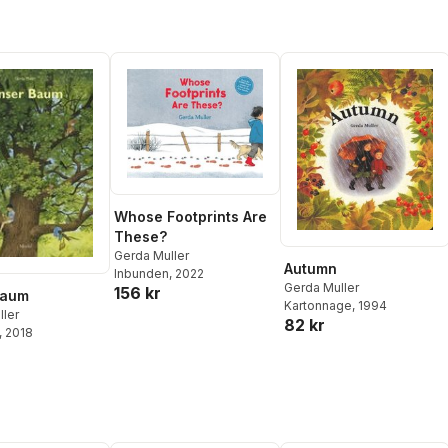
Whose Footprints Are
These?
Gerda Muller
Autumn
Inbunden
, 2022
Gerda Muller
156 kr
Baum
Kartonnage
, 1994
ller
82 kr
, 2018