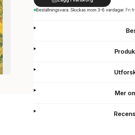
Beställningsvara.
Skickas
inom 3-6 vardagar
.
Fri f
Be
Produk
Utfors
Mer om
Recens