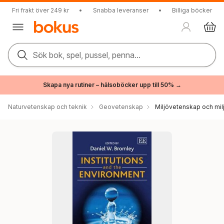
Fri frakt över 249 kr
•
Snabba leveranser
•
Billiga böcker
Sök bok, spel, pussel, penna...
Skapa nya rutiner – hälsoböcker upp till 50% →
Naturvetenskap och teknik
Geovetenskap
Miljövetenskap och milj