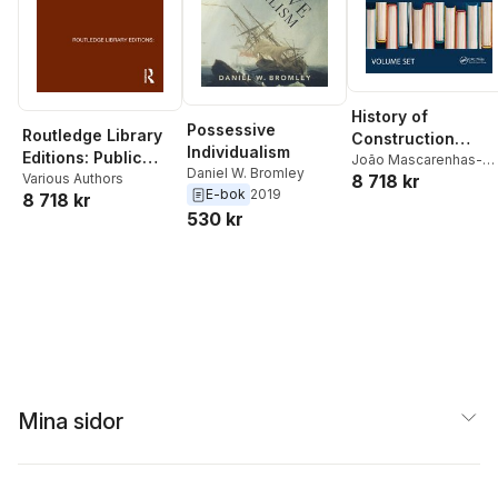
History of
Possessive
Routledge Library
Construction
Individualism
Editions: Public
Cultures
João Mascarenhas-
Daniel W. Bromley
8 718 kr
Policy
Various Authors
Mateus
,
Ana Paula Pir
E-bok
2019
8 718 kr
530 kr
Mina sidor