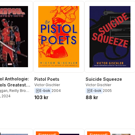
l Anthologie:
Pistol Poets
Suicide Squeeze
ls Greatest
Victor Gischler
Victor Gischler
ggan
,
Reilly Brown
,
E-bok
2004
E-bok
2005
ierczynski
, 2024
,
103 kr
88 kr
Fernandez
,
Victor
Paco Medina
,
Rick
r
,
Jerome Opena
,
ay
,
Bong Dazo
,
sehn
,
Rob Liefeld
,
thorne
,
Skottie
c Klein
,
Joe Kelly
,
Signerad!
Signerad!