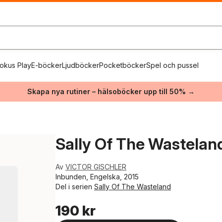
okus Play
E-böcker
Ljudböcker
Pocketböcker
Spel och pussel
Skapa nya rutiner – hälsoböcker upp till 50% →
Sally Of The Wastelan
Av
VICTOR GISCHLER
Inbunden, Engelska, 2015
Del i serien
Sally Of The Wasteland
190 kr