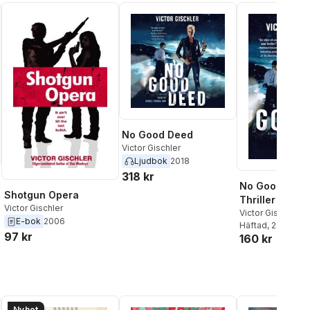
No Good Deed
Victor Gischler
Ljudbok
2018
318 kr
No Good Deed
Shotgun Opera
Thriller
Victor Gischler
Victor Gischler
E-bok
2006
Häftad
, 2018
97 kr
160 kr
Nyhet