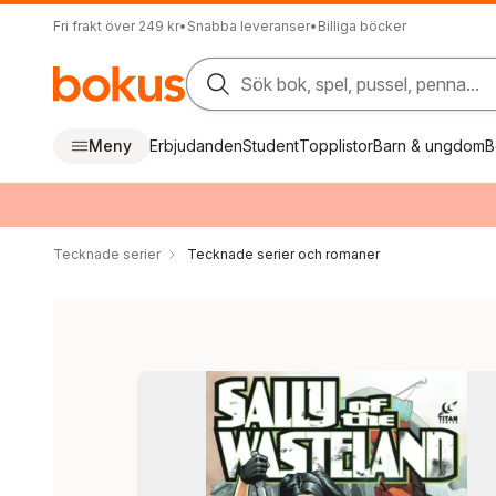
Fri frakt över 249 kr
•
Snabba leveranser
•
Billiga böcker
Sök bok, spel, pussel, penna...
Meny
Erbjudanden
Student
Topplistor
Barn & ungdom
B
Tecknade serier
Tecknade serier och romaner