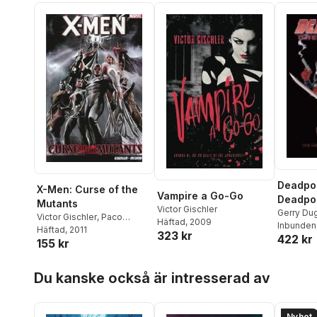
Deadpoo
X-Men: Curse of the
Vampire a Go-Go
Deadpoo
Mutants
Victor Gischler
Hits
Gerry Du
Victor Gischler
,
Paco
Häftad
, 2009
Duane Sw
Inbunden
Medina
Häftad
, 2011
323 kr
422 kr
Leandro 
155 kr
Gischler
,
Remende
Hoppa över listan
Du kanske också är intresserad av
Daniel W
Brian Po
Mike Haw
Young
,
Ni
Nyhet