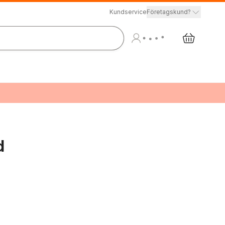
Kundservice
Företagskund?
d