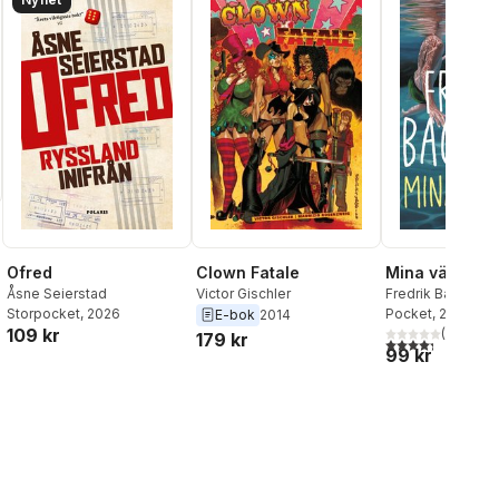
Ofred
Clown Fatale
Mina vänner
Åsne Seierstad
Victor Gischler
Fredrik Backman
Storpocket
, 2026
Pocket
, 2026
E-bok
2014
109 kr
(
35
)
179 kr
4,3
utav 5 stjärnor
99 kr