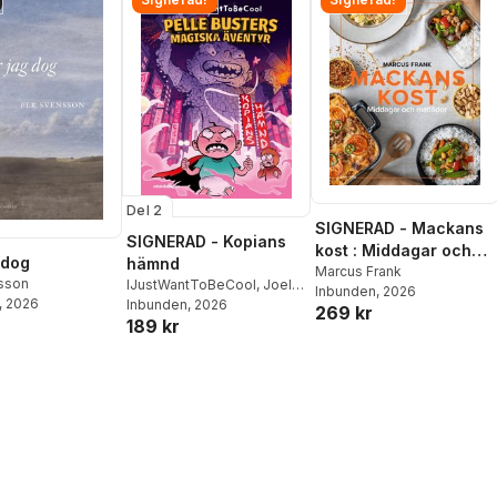
ods
,
Jimmy
,
Buddy Scalera
,
Jeanty
,
Fabian
atrick Zircher
Del 2
SIGNERAD - Mackans
SIGNERAD - Kopians
kost : Middagar och
 dog
hämnd
matlådor
Marcus Frank
sson
IJustWantToBeCool
,
Joel
Inbunden
, 2026
, 2026
Adolphson
Inbunden
, 2026
,
Emil Ejdemo
269 kr
189 kr
Beer
,
Victor Beer