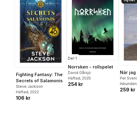
Pete Wo
Palmiotti
Georges 
Nicieza
,
P
Del 1
Norrsken - rollspelet
När jag
David Gårsjö
Fighting Fantasy: The
Häftad
, 2025
Per Sven
Secrets of Salamonis
254 kr
Inbunden
Steve Jackson
259 kr
Häftad
, 2022
106 kr