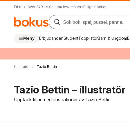
Fri frakt över 249 kr
•
Snabba leveranser
•
Billiga böcker
Sök bok, spel, pussel, penna...
Meny
Erbjudanden
Student
Topplistor
Barn & ungdom
B
Illustratör
Tazio Bettin
Tazio Bettin – illustratör
Upptäck titlar med illustrationer av Tazio Bettin.
Hoppa över filtreringsmeny