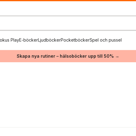
okus Play
E-böcker
Ljudböcker
Pocketböcker
Spel och pussel
Skapa nya rutiner – hälsoböcker upp till 50% →