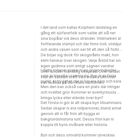
she loves takes off on a treasure hunt to the
million copy globally bestselling choose-
forbidden city of New Orleans, Sally decides
your-own-adventureseries is repackaged
to go along!
and reignited for a brand new generationof
children. All you need is a dice and you can
choose which way the storygoesBe careful -
I det land som kallas Korphem landsteg en
the main character can die at any point!20
gång ett sjöfararfolk som valde att slå ner
million copies sold worldwide in 32
sina bopålar vid dess stränder. Vildmarken är
languagesPerfect for kids who love gamingA
fortfarande otämjd och där finns troll, vilddjur
great way to encourage children away from
och andra väsen som ser till att den så förblir.
gaming onscreens and get them back into
De böjer sig dock för skogsråets makt, hon
reading books!
---
som härskar över skogen. Varje årstid har sin
egen gudinna som enligt sägnen vandrar
I detta rollspel spelar ni en grupp individer
över landet i mänsklig skepnad. Över landet
som är bosatta i samma by. Byn är er fasta
vilar en sällsam kraft vars trolska skimmer
punkt, er trygghet där ni har era nära och kära.
kan skådas på den klara natthimlen.
Men den kan också vara en plats där intriger
och rivalitet gror. Kommer er äventyrslusta att
bringa lycka eller elände över byn?
Det första ni gör är att skapa byn tillsammans.
Sedan skapar ni era rollpersoner, bland annat
genom att ni får frön att bygga er
bakgrundshistoria runt. Dessa frön kan ni
koppla till byns invånare eller historia.
Byn och dess omvärld kommer utvecklas