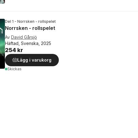
Del 1 - Norrsken - rollspelet
Norrsken - rollspelet
Av
David Gårsjö
Häftad, Svenska, 2025
254 kr
Lägg i varukorg
Skickas