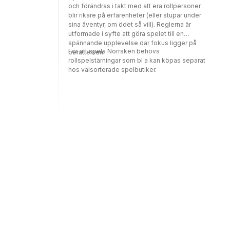
och förändras i takt med att era rollpersoner
blir rikare på erfarenheter (eller stupar under
sina äventyr, om ödet så vill). Reglerna är
utformade i syfte att göra spelet till en
spännande upplevelse där fokus ligger på
För att spela Norrsken behövs
berättelsen.
rollspelstärningar som bl a kan köpas separat
hos välsorterade spelbutiker.