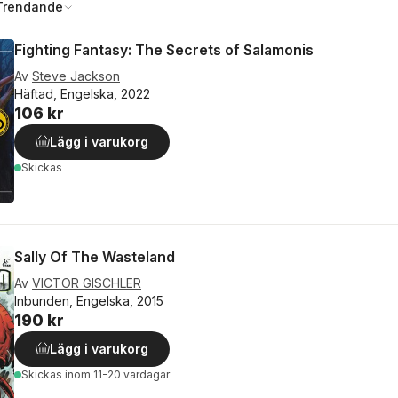
Trendande
Fighting Fantasy: The Secrets of Salamonis
Av
Steve Jackson
Häftad, Engelska, 2022
106 kr
Lägg i varukorg
Skickas
Sally Of The Wasteland
Av
VICTOR GISCHLER
Inbunden, Engelska, 2015
190 kr
Lägg i varukorg
Skickas
inom 11-20 vardagar