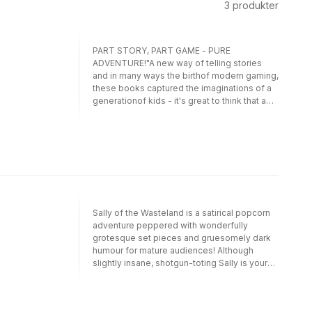
3
produkter
PART STORY, PART GAME - PURE
ADVENTURE!"A new way of telling stories
and in many ways the birthof modern gaming,
these books captured the imaginations of a
generationof kids - it's great to think that a
new generation aregoing to be similarly
captivated" bestselling author
CharlieHigsonYOU, the hero, a travel to the
city of Salamonis to make yourfortune. But
will you join the Strongarms and travel across
Allansia,guarding merchant caravans, or will
you study at the famousHalls of Learning?
Will you enter Bu Fon Fen in search of
Sally of the Wasteland is a satirical popcorn
Cauldronweed,or rid King Salamon's Mine of
adventure peppered with wonderfully
the pests that plague it? Willyou bring
grotesque set pieces and gruesomely dark
Cardinal Zyn to justice, or set off in search of
humour for mature audiences! Although
thehorn of the Black Unicorn? And just who is
slightly insane, shotgun-toting Sally is your
the Shivering Man, andwhat does he have to
typical post-apocalyptic woman, hanging out
do with the mystery of the screaming sky?It
at the local bayou bar by night and shooting
is down to YOU to uncover the secrets of
mutant fauna fish by day. But when the boy
Salamonis! ABOUT THE SERIESThe multi-