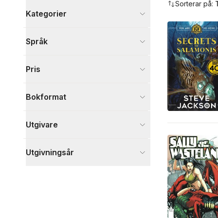
Sorterar på:
Kategorier
Böcker
Språk
Barn och ungdom
1
Sport, fritid och hobby
1
Pris
Tecknade serier
1
Visa fler
Bokformat
Visa fler
Utgivare
Utgivningsår