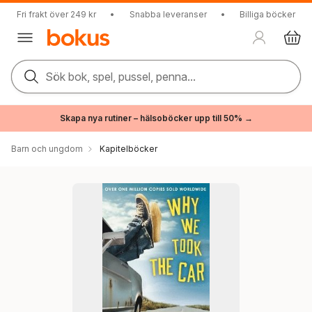
Fri frakt över 249 kr
•
Snabba leveranser
•
Billiga böcker
Sök bok, spel, pussel, penna...
Skapa nya rutiner – hälsoböcker upp till 50% →
Barn och ungdom
Kapitelböcker