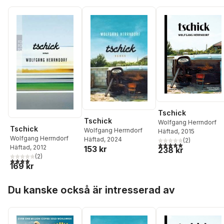
Tschick
Tschick
Wolfgang Herrndorf
Tschick
Wolfgang Herrndorf
Häftad
, 2015
Wolfgang Herrndorf
Häftad
, 2024
(
2
)
5,0
utav 5 stjärnor. Tota
Häftad
, 2012
153 kr
238 kr
(
2
)
4,0
utav 5 stjärnor. Totalt antal röster:
169 kr
Hoppa över listan
Du kanske också är intresserad av