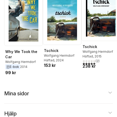
Tschick
Tschick
Why We Took the
Wolfgang Herrndorf
Wolfgang Herrndorf
Häftad
, 2015
Car
Häftad
, 2024
(
2
)
Wolfgang Herrndorf
5,0
utav 5 stjärnor. Tota
153 kr
238 kr
E-bok
2014
99 kr
Mina sidor
Hjälp