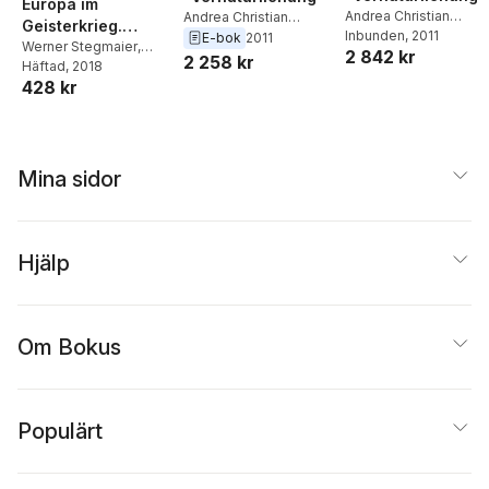
Europa im
Andrea Christian
Andrea Christian
Geisterkrieg.
Bertino
Inbunden
, 2011
Bertino
E-bok
2011
Studien zu
Werner Stegmaier
,
2 842 kr
2 258 kr
Andrea Christian
Häftad
, 2018
Nietzsche
428 kr
Bertino
Mina sidor
Hjälp
Om Bokus
Populärt