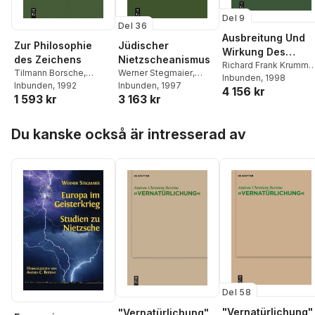
Del 9
Del 36
Ausbreitung Und
Zur Philosophie
Jüdischer
Wirkung Des
des Zeichens
Nietzscheanismus
Nietzscheschen
Richard Frank Krumme
Tilmann Borsche
,
Werner Stegmaier
,
Werner Stegmaier
Inbunden
, 1998
,
Werkes Im
Werner Stegmaier
Inbunden
, 1992
Daniel Krochmalnik
Inbunden
, 1997
4 156 kr
Günter Abel
Deutschen
1 593 kr
3 163 kr
Sprachraum Vom
Todesjahr Bis Zum
Hoppa över listan
Du kanske också är intresserad av
Ende Des Ersten
Weltkrieges
Del 58
"Vernatürlichung"
"Vernatürlichung"