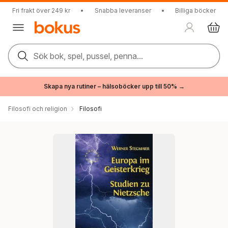
Fri frakt över 249 kr
•
Snabba leveranser
•
Billiga böcker
Sök bok, spel, pussel, penna...
Skapa nya rutiner – hälsoböcker upp till 50% →
Filosofi och religion
Filosofi