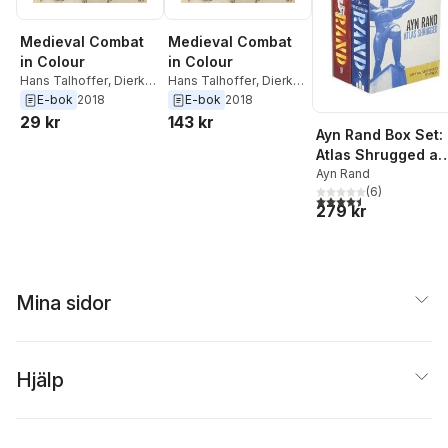
Medieval Combat
Medieval Combat
in Colour
in Colour
Hans Talhoffer
,
Dierk
Hans Talhoffer
,
Dierk
Hagedorn
Hagedorn
E-bok
2018
E-bok
2018
29 kr
143 kr
Ayn Rand Box Set:
Atlas Shrugged a
the Fountainhead
Ayn Rand
(
6
)
4,5
utav 5 stjärnor. Tota
279 kr
Mina sidor
Hjälp