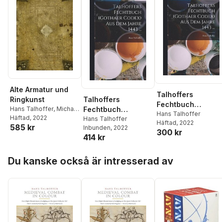
Alte Armatur und
Talhoffers
Talhoffers
Ringkunst
Fechtbuch
Fechtbuch
Hans Talhoffer
,
Michael
(Gothaer Codex)
Hans Talhoffer
Chidester
Häftad
, 2022
(Gothaer Codex)
Hans Talhoffer
Häftad
, 2022
Aus Dem Jahre
585 kr
Inbunden
, 2022
Aus Dem Jahre
300 kr
1443 ...
414 kr
1443 ...
Hoppa över listan
Du kanske också är intresserad av