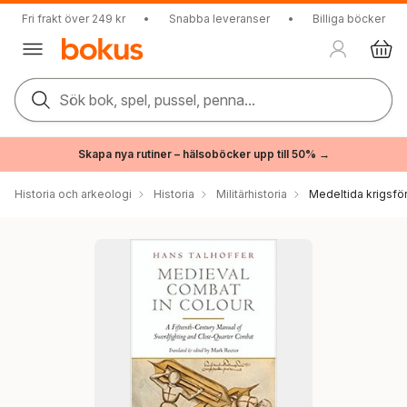
Fri frakt över 249 kr
•
Snabba leveranser
•
Billiga böcker
Sök bok, spel, pussel, penna...
Skapa nya rutiner – hälsoböcker upp till 50% →
Historia och arkeologi
Historia
Militärhistoria
Medeltida krigsfö