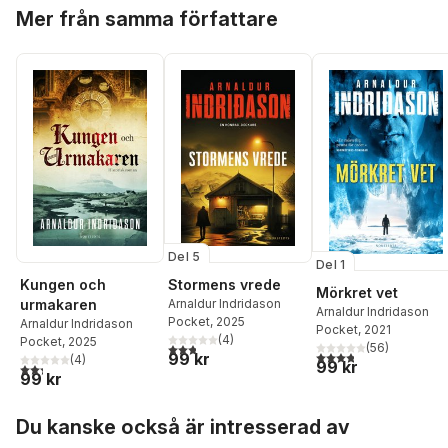
Hoppa över listan
Mer från samma författare
Del 5
Del 1
Kungen och
Stormens vrede
Mörkret vet
urmakaren
Arnaldur Indridason
Arnaldur Indridason
Pocket
, 2025
Arnaldur Indridason
Pocket
, 2021
(
4
)
Pocket
, 2025
2,8
utav 5 stjärnor. Totalt antal röster:
(
56
)
3,8
utav 5 stjärnor. Tota
99 kr
(
4
)
99 kr
2,3
utav 5 stjärnor. Totalt antal röster:
99 kr
Hoppa över listan
Du kanske också är intresserad av