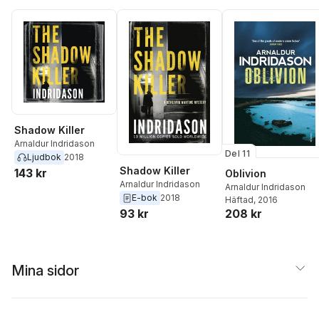
Shadow Killer
Arnaldur Indridason
Del 11
Ljudbok
2018
Shadow Killer
143 kr
Oblivion
Arnaldur Indridason
Arnaldur Indridason
E-bok
2018
Häftad
, 2016
208 kr
93 kr
Mina sidor