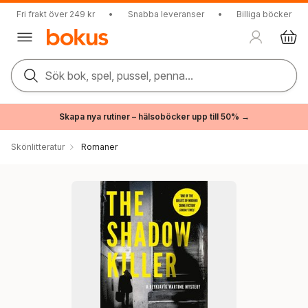
Fri frakt över 249 kr
•
Snabba leveranser
•
Billiga böcker
Sök bok, spel, pussel, penna...
Skapa nya rutiner – hälsoböcker upp till 50% →
Skönlitteratur
Romaner