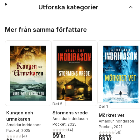
Utforska kategorier
Hoppa över listan
Mer från samma författare
Del 5
Del 1
Kungen och
Stormens vrede
Mörkret vet
urmakaren
Arnaldur Indridason
Arnaldur Indridason
Pocket
, 2025
Arnaldur Indridason
Pocket
, 2021
(
4
)
Pocket
, 2025
2,8
utav 5 stjärnor. Totalt antal röster:
(
56
)
3,8
utav 5 stjärnor. Tota
99 kr
(
4
)
99 kr
2,3
utav 5 stjärnor. Totalt antal röster: