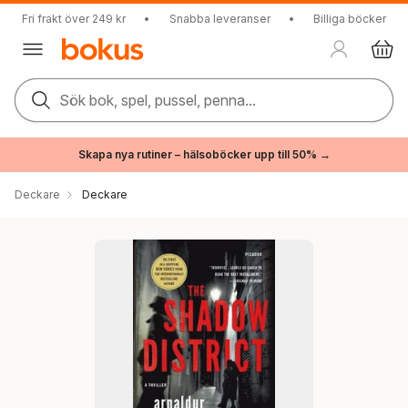
Fri frakt över 249 kr
•
Snabba leveranser
•
Billiga böcker
Sök bok, spel, pussel, penna...
Skapa nya rutiner – hälsoböcker upp till 50% →
Deckare
Deckare