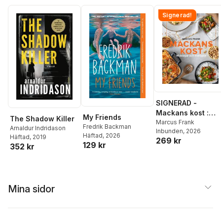
Signerad!
SIGNERAD -
Mackans kost :
My Friends
The Shadow Killer
Middagar och
Marcus Frank
Fredrik Backman
Arnaldur Indridason
Inbunden
, 2026
matlådor
Häftad
, 2026
Häftad
, 2019
269 kr
129 kr
352 kr
Mina sidor