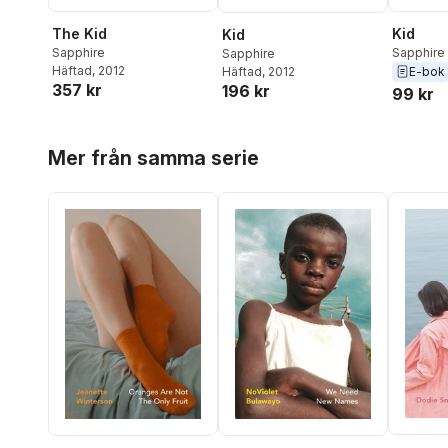
The Kid
Kid
Kid
Sapphire
Sapphire
Sapphire
Häftad
, 2012
E-bok
Häftad
, 2012
357 kr
196 kr
99 kr
Hoppa över listan
Mer från samma serie