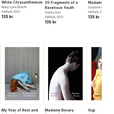
White Chrysanthemum
20 Fragments of a
Madame Bova
Mary Lynn Bracht
Ravenous Youth
Gustave Flaubert
Häftad
, 2021
Häftad
, 2021
Xiaolu Guo
135 kr
135 kr
Häftad
, 2021
135 kr
My Year of Rest and
Madame Bovary
Gigi