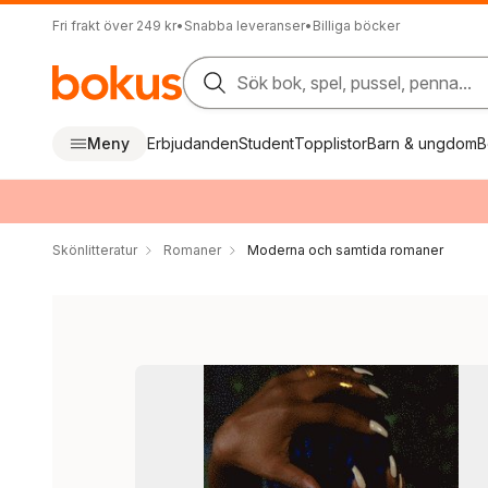
Fri frakt över 249 kr
•
Snabba leveranser
•
Billiga böcker
Sök bok, spel, pussel, penna...
Meny
Erbjudanden
Student
Topplistor
Barn & ungdom
B
Skönlitteratur
Romaner
Moderna och samtida romaner