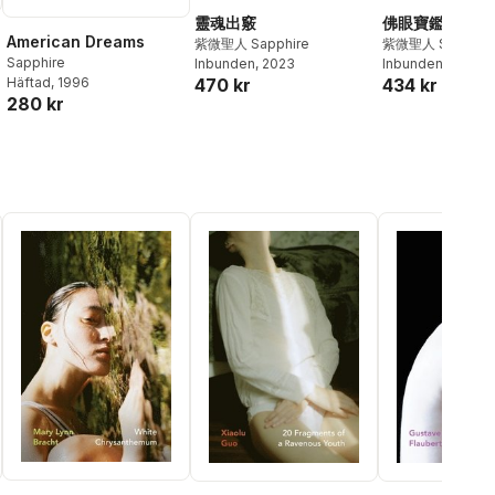
靈魂出竅
佛眼寶鑑
American Dreams
紫微聖人 Sapphire
紫微聖人 Sapphir
Sapphire
Inbunden
, 2023
Inbunden
, 2023
Häftad
, 1996
470 kr
434 kr
280 kr