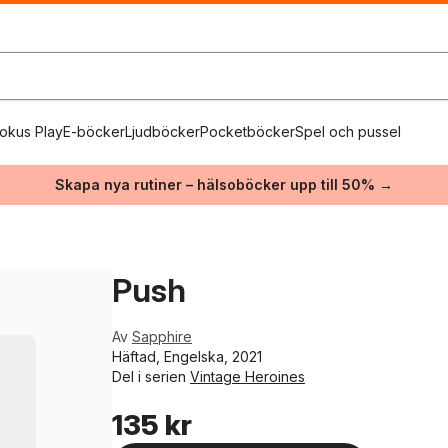
okus Play
E-böcker
Ljudböcker
Pocketböcker
Spel och pussel
Skapa nya rutiner – hälsoböcker upp till 50% →
Push
Av
Sapphire
Häftad, Engelska, 2021
Del i serien
Vintage Heroines
135 kr