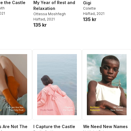
re the Castle
My Year of Rest and
Gigi
ith
Relaxation
Colette
2021
Häftad
, 2021
Ottessa Moshfegh
135 kr
Häftad
, 2021
135 kr
I Capture the Castle
 Are Not The
We Need New Names