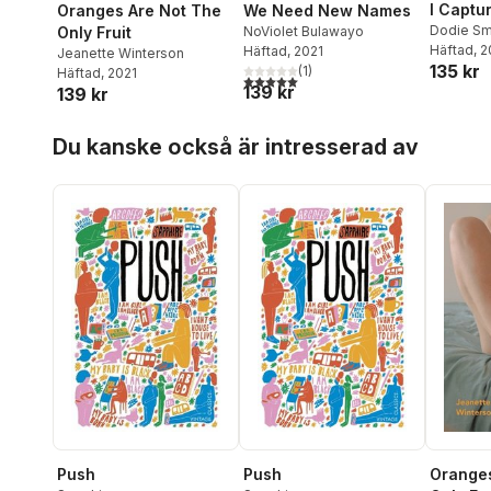
I Captu
Oranges Are Not The
We Need New Names
Dodie Sm
Only Fruit
NoViolet Bulawayo
Häftad
, 
Häftad
, 2021
Jeanette Winterson
135 kr
(
1
)
Häftad
, 2021
5,0
utav 5 stjärnor. Totalt antal röster:
139 kr
139 kr
Hoppa över listan
Du kanske också är intresserad av
Push
Push
Oranges