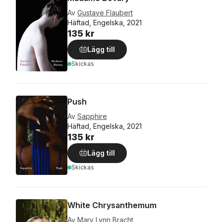
Av
Gustave Flaubert
Häftad, Engelska, 2021
135 kr
Lägg till
Skickas
Push
Av
Sapphire
Häftad, Engelska, 2021
135 kr
Lägg till
Skickas
White Chrysanthemum
Av
Mary Lynn Bracht