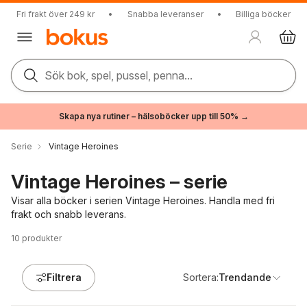
Fri frakt över 249 kr
•
Snabba leveranser
•
Billiga böcker
Sök bok, spel, pussel, penna...
Skapa nya rutiner – hälsoböcker upp till 50% →
Serie
Vintage Heroines
Vintage Heroines – serie
Visar alla böcker i serien Vintage Heroines. Handla med fri
frakt och snabb leverans.
10
produkter
Filtrera
Sortera:
Trendande