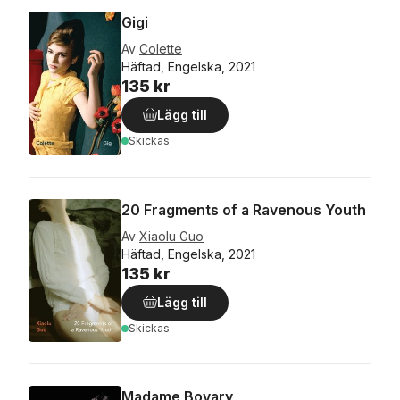
Gigi
Av
Colette
Häftad, Engelska, 2021
135 kr
Lägg till
Skickas
20 Fragments of a Ravenous Youth
Av
Xiaolu Guo
Häftad, Engelska, 2021
135 kr
Lägg till
Skickas
Madame Bovary