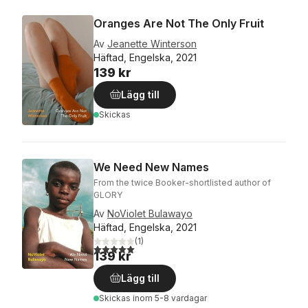
Oranges Are Not The Only Fruit
Av
Jeanette Winterson
Häftad, Engelska, 2021
139 kr
Lägg till
Skickas
We Need New Names
From the twice Booker-shortlisted author of
GLORY
Av
NoViolet Bulawayo
Häftad, Engelska, 2021
(
1
)
5,0
utav 5 stjärnor. Totalt antal röster:
139 kr
Lägg till
Skickas
inom 5-8 vardagar