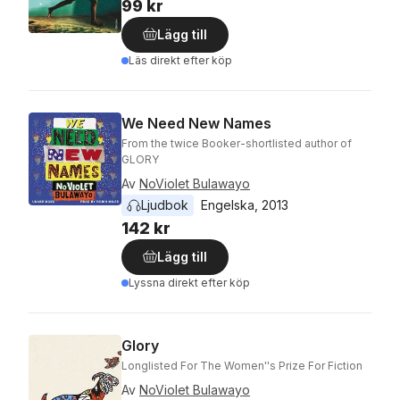
99 kr
Lägg till
Läs direkt efter köp
We Need New Names
From the twice Booker-shortlisted author of
GLORY
Av
NoViolet Bulawayo
Ljudbok
Engelska
, 
2013
142 kr
Lägg till
Lyssna direkt efter köp
Glory
Longlisted For The Women''s Prize For Fiction
Av
NoViolet Bulawayo