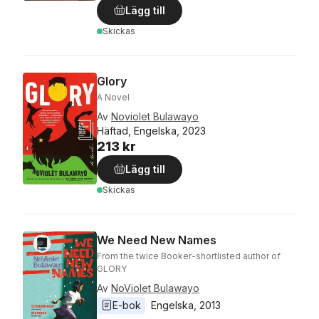
Lägg till
Skickas
Glory
A Novel
Av
Noviolet Bulawayo
Häftad, Engelska, 2023
213 kr
Lägg till
Skickas
We Need New Names
From the twice Booker-shortlisted author of
GLORY
Av
NoViolet Bulawayo
E-bok
Engelska
, 
2013