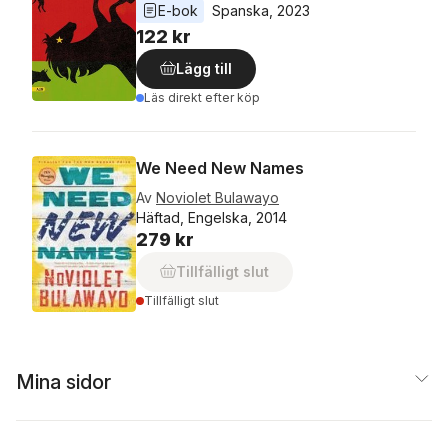
E-bok
Spanska
, 
2023
122 kr
Lägg till
Läs direkt efter köp
We Need New Names
Av
Noviolet Bulawayo
Häftad, Engelska, 2014
279 kr
Tillfälligt slut
Tillfälligt slut
Mina sidor