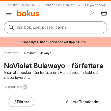
Fri frakt över 249 kr
•
Snabba leveranser
•
Billiga böcker
Sök bok, spel, pussel, penna...
Skapa nya rutiner – hälsoböcker upp till 50% →
Författare
NoViolet Bulawayo
NoViolet Bulawayo – författare
Visar alla böcker från författaren . Handla med fri frakt och
snabb leverans.
13
produkter
Filtrera
Sortera:
Trendande