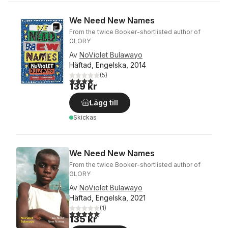
We Need New Names
From the twice Booker-shortlisted author of
GLORY
Av
NoViolet Bulawayo
Häftad, Engelska, 2014
(
5
)
4,0
utav 5 stjärnor. Totalt antal röster:
139 kr
Lägg till
Skickas
We Need New Names
From the twice Booker-shortlisted author of
GLORY
Av
NoViolet Bulawayo
Häftad, Engelska, 2021
(
1
)
5,0
utav 5 stjärnor. Totalt antal röster:
135 kr