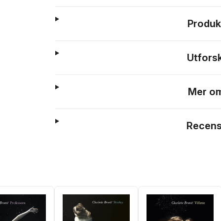
Produk
Utfors
Mer om
Recens