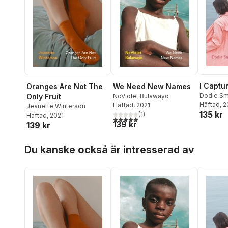
I Captu
Oranges Are Not The
We Need New Names
Dodie Sm
Only Fruit
NoViolet Bulawayo
Häftad
, 
Häftad
, 2021
Jeanette Winterson
135 kr
(
1
)
Häftad
, 2021
5,0
utav 5 stjärnor. Totalt antal röster:
139 kr
139 kr
Hoppa över listan
Du kanske också är intresserad av