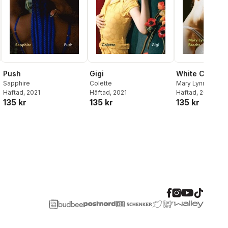
Push
White Chrysa
Gigi
Sapphire
Mary Lynn Bracht
Colette
Häftad
, 2021
Häftad
, 2021
Häftad
, 2021
135 kr
135 kr
135 kr