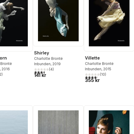
Shirley
orn
Villette
Charlotte Brontë
 Brontë
Charlotte Brontë
Inbunden
, 2019
, 2016
Inbunden
, 2015
(
4
)
3,5
utav 5 stjärnor. Totalt antal röster:
2
)
(
10
)
141 kr
stjärnor. Totalt antal röster:
4,2
utav 5 stjärnor. Totalt ant
355 kr