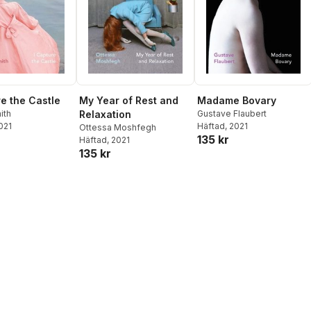
re the Castle
My Year of Rest and
Madame Bovary
ith
Relaxation
Gustave Flaubert
2021
Häftad
, 2021
Ottessa Moshfegh
135 kr
Häftad
, 2021
135 kr