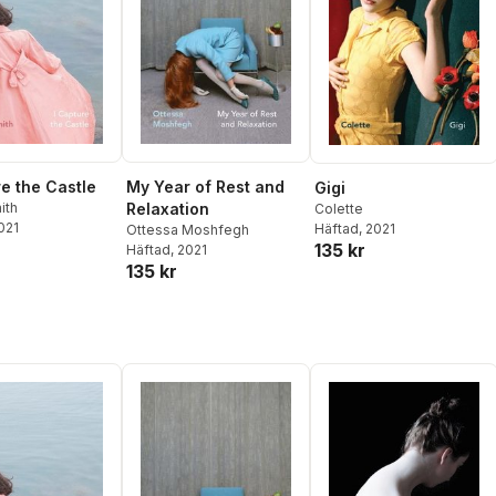
re the Castle
My Year of Rest and
Gigi
ith
Relaxation
Colette
2021
Häftad
, 2021
Ottessa Moshfegh
135 kr
Häftad
, 2021
135 kr