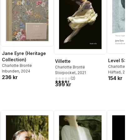
Jane Eyre (Heritage
Collection)
Level 5: Jane 
Villette
Charlotte Brontë
Charlotte Bronte
Charlotte Brontë
Inbunden
, 2024
Häftad
, 2008
Storpocket
, 2021
236 kr
154 kr
(
2
)
al röster:
4,5
utav 5 stjärnor. Totalt antal röster:
399 kr