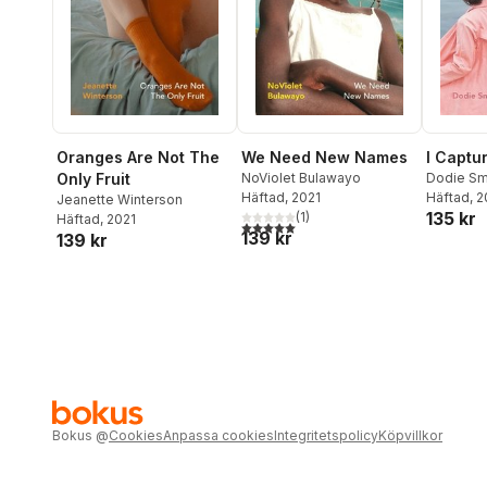
I Captu
Oranges Are Not The
We Need New Names
Dodie Sm
Only Fruit
NoViolet Bulawayo
Häftad
, 
Häftad
, 2021
Jeanette Winterson
135 kr
(
1
)
Häftad
, 2021
5,0
utav 5 stjärnor. Totalt antal röster:
139 kr
139 kr
Bokus
@
Cookies
Anpassa cookies
Integritetspolicy
Köpvillkor