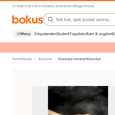
Fri frakt över 249 kr
•
Snabba leveranser
•
Billiga böcker
Sök bok, spel, pussel, penna...
Meny
Erbjudanden
Student
Topplistor
Barn & ungdom
B
Skönlitteratur
Romaner
Klassiska romaner/Klassiker