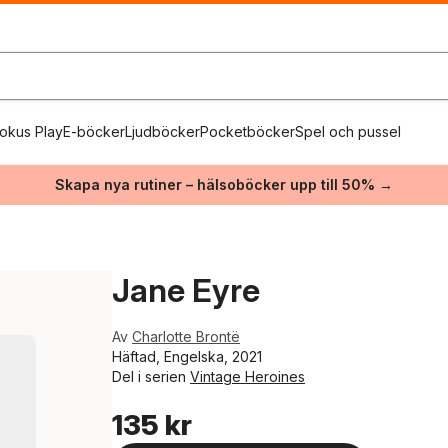
okus Play
E-böcker
Ljudböcker
Pocketböcker
Spel och pussel
Skapa nya rutiner – hälsoböcker upp till 50% →
Jane Eyre
Av
Charlotte Brontë
Häftad, Engelska, 2021
Del i serien
Vintage Heroines
135 kr