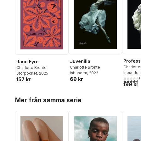
Profess
Juvenilia
Jane Eyre
Charlotte
Charlotte Brontë
Charlotte Brontë
Inbunden
Inbunden
, 2022
Storpocket
, 2025
(
69 kr
157 kr
4,5
utav 5 
199 kr
Hoppa över listan
Mer från samma serie