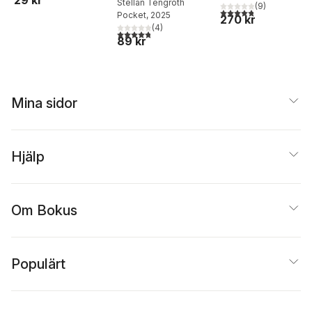
29 kr
Stellan Tengroth
(
9
)
4,8
utav 5 stjärnor. Tota
Pocket
, 2025
270 kr
(
4
)
4,8
utav 5 stjärnor. Totalt antal röster:
89 kr
Mina sidor
Hjälp
Om Bokus
Populärt