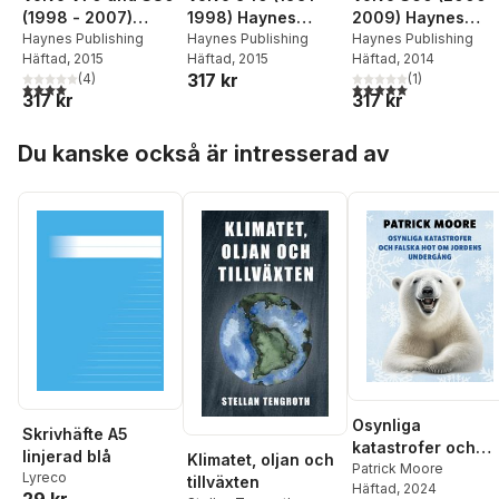
(1998 - 2007)
1998) Haynes
2009) Haynes
Haynes Repair
Haynes Publishing
Repair Manual
Haynes Publishing
Repair Manual
Haynes Publishing
Häftad
, 2015
Häftad
, 2015
Häftad
, 2014
Manual (svenske
(svenske utgava)
(svenske utgava)
317 kr
(
4
)
(
1
)
utgava)
4,0
utav 5 stjärnor. Totalt antal röster:
5,0
utav 5 stjärnor. Tota
317 kr
317 kr
Hoppa över listan
Du kanske också är intresserad av
Osynliga
Skrivhäfte A5
katastrofer och
linjerad blå
Klimatet, oljan och
falska hot om
Patrick Moore
Lyreco
tillväxten
Häftad
, 2024
jordens undergån