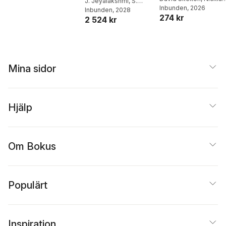
Language Models
J. Jeyalakshmi
,
S.
Letter)
Berild Lundblad
Inbunden
, 2026
Sountharrajan
Inbunden
, 2028
,
E.
for Health
274 kr
2 524 kr
Suganya
,
Balamurugan
Informatics
Balusamy
,
Prithi Samuel
Mina sidor
Hjälp
Om Bokus
Populärt
Inspiration