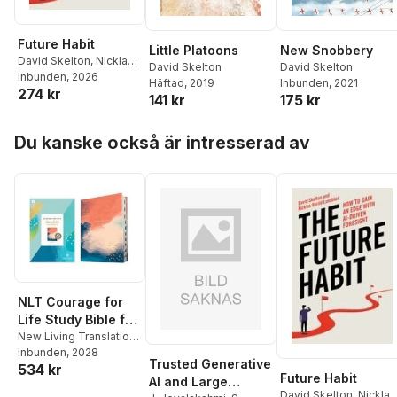
Future Habit
Little Platoons
New Snobbery
David Skelton
,
Nicklas
David Skelton
David Skelton
Berild Lundblad
Inbunden
, 2026
Häftad
, 2019
Inbunden
, 2021
274 kr
141 kr
175 kr
Hoppa över listan
Du kanske också är intresserad av
NLT Courage for
Life Study Bible for
Women, Filament
New Living Translation
,
Ann White
Inbunden
, 2028
Enabled
Trusted Generative
534 kr
(Hardcover,
Future Habit
AI and Large
Indexed, Red
David Skelton
,
Nicklas