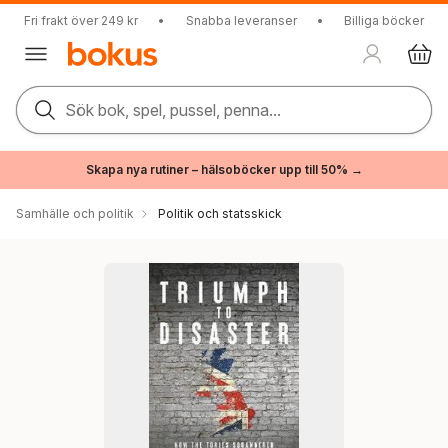
Fri frakt över 249 kr
•
Snabba leveranser
•
Billiga böcker
Sök bok, spel, pussel, penna...
Skapa nya rutiner – hälsoböcker upp till 50% →
Samhälle och politik
Politik och statsskick