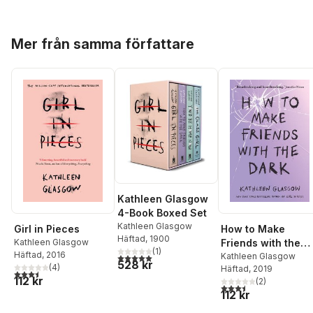
Hoppa över listan
Mer från samma författare
Kathleen Glasgow
4-Book Boxed Set
Kathleen Glasgow
Girl in Pieces
How to Make
Häftad
, 1900
Kathleen Glasgow
Friends with the
(
1
)
Häftad
, 2016
Dark
Kathleen Glasgow
5,0
utav 5 stjärnor. Totalt antal röster:
528 kr
(
4
)
Häftad
, 2019
3,5
utav 5 stjärnor. Totalt antal röster:
112 kr
(
2
)
3,5
utav 5 stjärnor. Tota
112 kr