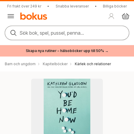
Fri frakt över 249 kr
•
Snabba leveranser
•
Billiga böcker
Sök bok, spel, pussel, penna...
Skapa nya rutiner – hälsoböcker upp till 50% →
Barn och ungdom
Kapitelböcker
Kärlek och relationer