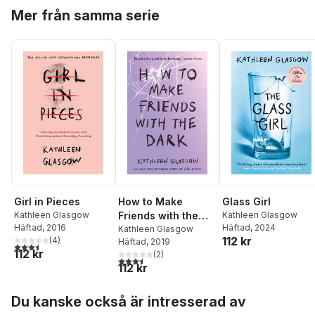
Hoppa över listan
Mer från samma serie
Girl in Pieces
How to Make
Glass Girl
Kathleen Glasgow
Friends with the
Kathleen Glasgow
Häftad
, 2016
Häftad
, 2024
Dark
Kathleen Glasgow
112 kr
(
4
)
Häftad
, 2019
3,5
utav 5 stjärnor. Totalt antal röster:
112 kr
(
2
)
3,5
utav 5 stjärnor. Totalt antal röster:
112 kr
Hoppa över listan
Du kanske också är intresserad av