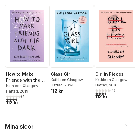
How to Make
Glass Girl
Girl in Pieces
Friends with the
Kathleen Glasgow
Kathleen Glasgow
Häftad
, 2024
Häftad
, 2016
Dark
Kathleen Glasgow
112 kr
(
4
)
Häftad
, 2019
3,5
utav 5 stjärnor. Tota
112 kr
(
2
)
3,5
utav 5 stjärnor. Totalt antal röster:
112 kr
Mina sidor