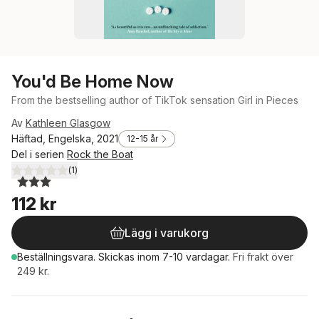
You'd Be Home Now
From the bestselling author of TikTok sensation Girl in Pieces
Av
Kathleen Glasgow
Häftad, Engelska, 2021
12-15 år
Del i serien
Rock the Boat
(
1
)
3,0
utav 5 stjärnor. Totalt antal röster:
112 kr
Lägg i varukorg
Beställningsvara.
Skickas
inom 7-10 vardagar
.
Fri frakt över
249 kr.