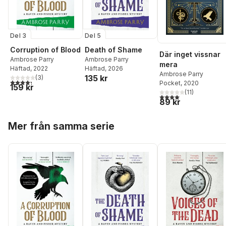
Del 3
Del 5
Corruption of Blood
Death of Shame
Där inget vissnar
Ambrose Parry
Ambrose Parry
mera
Häftad
, 2022
Häftad
, 2026
Ambrose Parry
135 kr
(
3
)
4,3
utav 5 stjärnor. Totalt antal röster:
Pocket
, 2020
159 kr
(
11
)
4,0
utav 5 stjärnor. Tota
89 kr
Hoppa över listan
Mer från samma serie