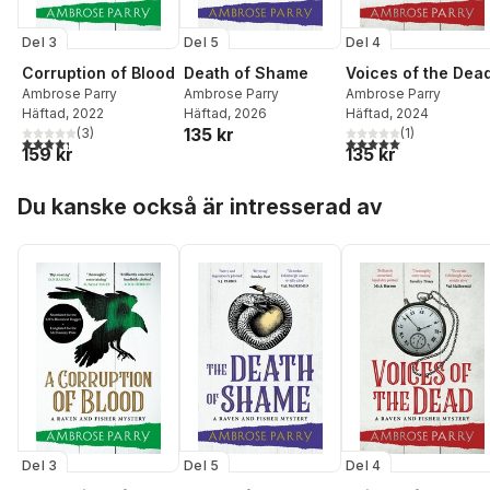
Del 3
Del 5
Del 4
Corruption of Blood
Death of Shame
Voices of the Dea
Ambrose Parry
Ambrose Parry
Ambrose Parry
Häftad
, 2022
Häftad
, 2026
Häftad
, 2024
135 kr
(
3
)
(
1
)
4,3
utav 5 stjärnor. Totalt antal röster:
5,0
utav 5 stjärnor. Tota
159 kr
135 kr
Hoppa över listan
Du kanske också är intresserad av
Del 3
Del 5
Del 4