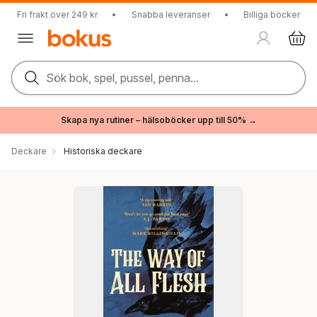
Fri frakt över 249 kr
•
Snabba leveranser
•
Billiga böcker
Sök bok, spel, pussel, penna...
Skapa nya rutiner – hälsoböcker upp till 50% →
Deckare
Historiska deckare