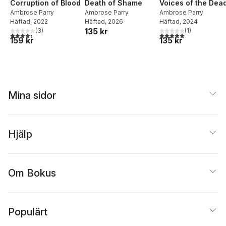
Corruption of Blood
Death of Shame
Voices of the Dea
Ambrose Parry
Ambrose Parry
Ambrose Parry
Häftad
, 2022
Häftad
, 2026
Häftad
, 2024
135 kr
(
3
)
(
1
)
4,3
utav 5 stjärnor. Totalt antal röster:
5,0
utav 5 stjärnor. Tota
159 kr
135 kr
Mina sidor
Hjälp
Om Bokus
Populärt