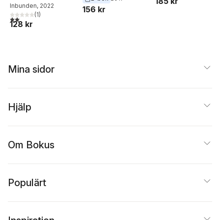
185 kr
Inbunden
, 2022
156 kr
(
1
)
2,0
utav 5 stjärnor. Totalt antal röster:
128 kr
Mina sidor
Hjälp
Om Bokus
Populärt