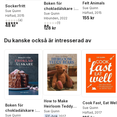
Felt Animals
Boken för
Sockerfritt
Sue Quinn
chokladälskare :
Sue Quinn
Häftad
, 2015
oumbärliga recept
Sue Quinn
Häftad
, 2015
155 kr
Inbunden
, 2022
(
4
)
4,8
utav 5 stjärnor. Totalt antal röster:
(
1
)
48 kr
2,0
utav 5 stjärnor. Totalt antal röster:
128 kr
Hoppa över listan
Du kanske också är intresserad av
How to Make
Cook Fast, Eat Wel
Boken för
Heirloom Teddy
Sue Quinn
chokladälskare :
Bears
Sue Quinn
Häftad
, 2017
oumbärliga recept
Sue Quinn
E-bok
2017