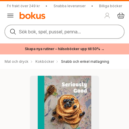
Fri frakt över 249 kr
•
Snabba leveranser
•
Billiga böcker
Sök bok, spel, pussel, penna...
Skapa nya rutiner – hälsoböcker upp till 50% →
Mat och dryck
Kokböcker
Snabb och enkel matlagning