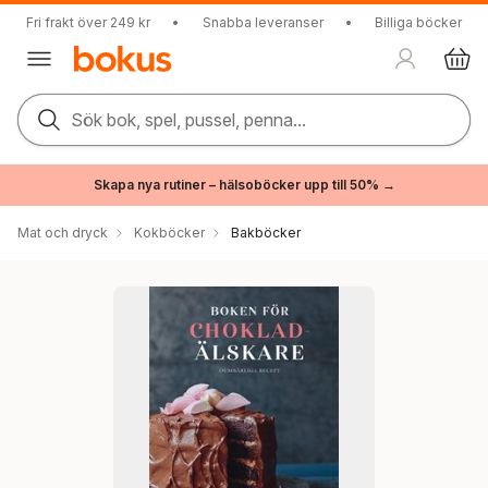
Fri frakt över 249 kr
•
Snabba leveranser
•
Billiga böcker
Sök bok, spel, pussel, penna...
Skapa nya rutiner – hälsoböcker upp till 50% →
Mat och dryck
Kokböcker
Bakböcker