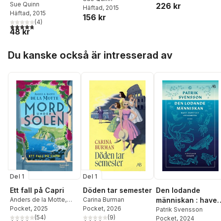
Sue Quinn
226 kr
Häftad
, 2015
Häftad
, 2015
156 kr
(
4
)
4,8
utav 5 stjärnor. Totalt antal röster:
48 kr
Hoppa över listan
Du kanske också är intresserad av
Del 1
Del 1
Ett fall på Capri
Döden tar semester
Den lodande
Anders de la Motte
,
Carina Burman
människan : havet
Anette de la Motte
Pocket
, 2025
Pocket
, 2026
djupet och
Patrik Svensson
(
54
)
(
9
)
Pocket
, 2024
nyfikenheten
4,0
utav 5 stjärnor. Totalt antal röster:
3,7
utav 5 stjärnor. Totalt antal röster: