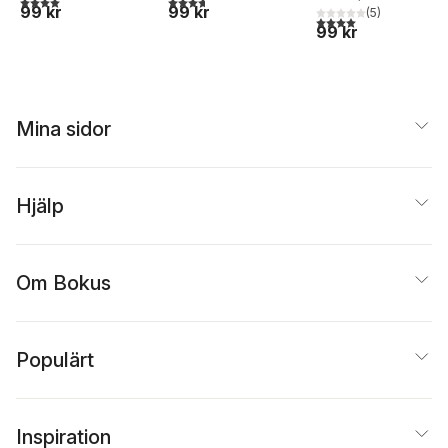
99 kr
99 kr
(
5
)
4,0
utav 5 stjärnor. Tota
99 kr
Mina sidor
Hjälp
Om Bokus
Populärt
Inspiration