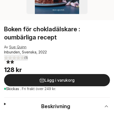
Boken för chokladälskare :
oumbärliga recept
Av
Sue Quinn
Inbunden, Svenska, 2022
(
1
)
2,0
utav 5 stjärnor. Totalt antal röster:
128 kr
Lägg i varukorg
Skickas
.
Fri frakt över 249 kr.
Beskrivning