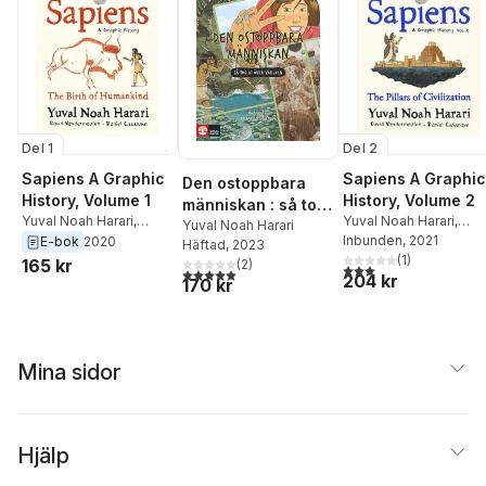
Del 1
Del 2
Sapiens A Graphic
Sapiens A Graphic
Den ostoppbara
History, Volume 1
History, Volume 2
människan : så tog
Yuval Noah Harari
,
Yuval Noah Harari
,
vi över världen
Yuval Noah Harari
David Vandermeulen
David Vandermeulen
Inbunden
, 2021
E-bok
2020
Häftad
, 2023
(
1
)
165 kr
(
2
)
3,0
utav 5 stjärnor. Tota
5,0
utav 5 stjärnor. Totalt antal röster:
204 kr
170 kr
Mina sidor
Hjälp