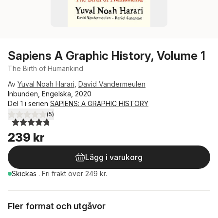
Sapiens A Graphic History, Volume 1
The Birth of Humankind
Av
Yuval Noah Harari
,
David Vandermeulen
Inbunden, Engelska, 2020
Del 1 i serien
SAPIENS: A GRAPHIC HISTORY
(
5
)
4,8
utav 5 stjärnor. Totalt antal röster:
239 kr
Lägg i varukorg
Skickas
.
Fri frakt över 249 kr.
Fler format och utgåvor