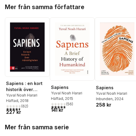
Hoppa över listan
Mer från samma författare
Sapiens : en kort
Sapiens
Sapiens
historik över
Yuval Noah Harari
Yuval Noah Harari
mänskligheten
Yuval Noah Harari
Häftad
, 2015
Inbunden
, 2024
Häftad
, 2018
(
56
)
258 kr
(
62
)
4,7
utav 5 stjärnor. Totalt antal röster:
4,6
utav 5 stjärnor. Totalt antal röster:
141 kr
227 kr
Hoppa över listan
Mer från samma serie