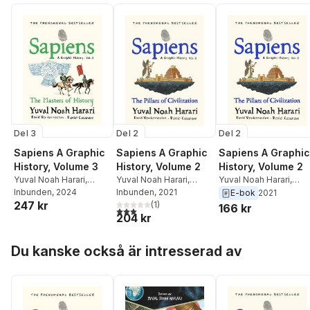
Del 3
Del 2
Del 2
Sapiens A Graphic
Sapiens A Graphic
Sapiens A Graphic
History, Volume 3
History, Volume 2
History, Volume 2
Yuval Noah Harari
,
Yuval Noah Harari
,
Yuval Noah Harari
,
David Vandermeulen
Inbunden
, 2024
David Vandermeulen
Inbunden
, 2021
David Vandermeulen
E-bok
2021
247 kr
(
1
)
166 kr
3,0
utav 5 stjärnor. Totalt antal röster:
204 kr
Hoppa över listan
Du kanske också är intresserad av