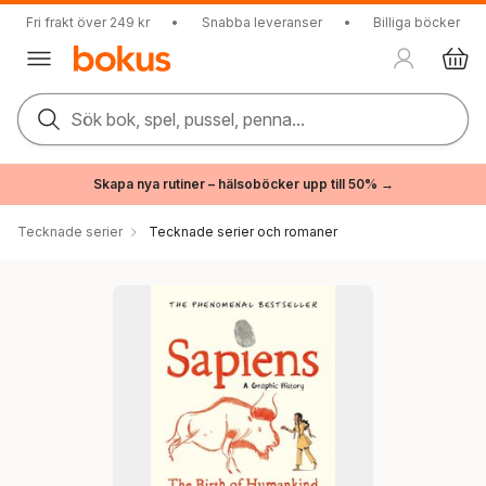
Fri frakt över 249 kr
•
Snabba leveranser
•
Billiga böcker
Sök bok, spel, pussel, penna...
Skapa nya rutiner – hälsoböcker upp till 50% →
Tecknade serier
Tecknade serier och romaner