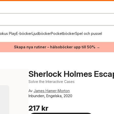
okus Play
E-böcker
Ljudböcker
Pocketböcker
Spel och pussel
Skapa nya rutiner – hälsoböcker upp till 50% →
Sherlock Holmes Esca
Solve the Interactive Cases
Av
James Hamer-Morton
Inbunden, Engelska, 2020
217 kr