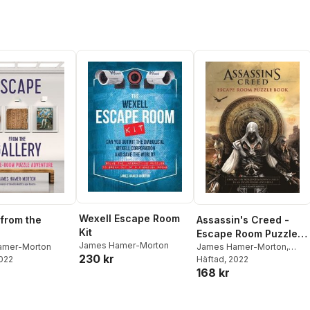
Wexell Escape Room
Assassin's Creed -
from the
Kit
Escape Room Puzzle
James Hamer-Morton
Book
James Hamer-Morton
,
amer-Morton
230 kr
Ubisoft
Häftad
, 2022
2022
168 kr