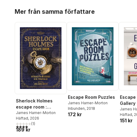
Hoppa över listan
Mer från samma författare
Escape Room Puzzles
Escape 
Sherlock Holmes
James Hamer-Morton
Gallery
escape room :
Inbunden
, 2018
James H
interaktiva mysterier
James Hamer-Morton
172 kr
Häftad
, 
Häftad
, 2026
och utmaningar
151 kr
(
1
)
4,0
utav 5 stjärnor. Totalt antal röster:
189 kr