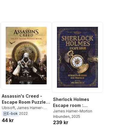
Assassin's Creed -
Sherlock Holmes
Escape Room Puzzle
Escape room :
Book
Ubisoft
,
James Hamer-
interaktiva mysterier
James Hamer-Morton
Morton
E-bok
2022
Inbunden
, 2025
och utmaningar
44 kr
239 kr