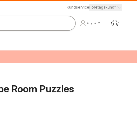
Kundservice
Företagskund?
pe Room Puzzles