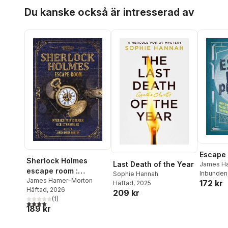
Hoppa över listan
Du kanske också är intresserad av
Escape
Sherlock Holmes
Last Death of the Year
James H
escape room :
Inbunden
Sophie Hannah
interaktiva mysterier
James Hamer-Morton
172 kr
Häftad
, 2025
Häftad
, 2026
och utmaningar
209 kr
(
1
)
4,0
utav 5 stjärnor. Totalt antal röster:
189 kr