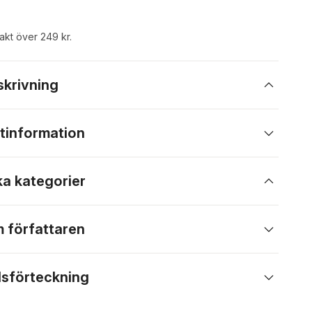
rakt över 249 kr.
skrivning
tinformation
ka kategorier
 författaren
lsförteckning