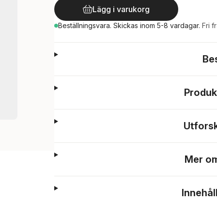
Lägg i varukorg
Beställningsvara.
Skickas
inom 5-8 vardagar
.
Fri f
Be
Produk
Utfors
Mer om
Innehål