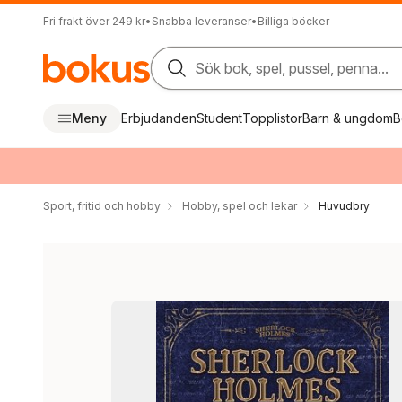
Fri frakt över 249 kr
•
Snabba leveranser
•
Billiga böcker
Sök bok, spel, pussel, penna...
Meny
Erbjudanden
Student
Topplistor
Barn & ungdom
B
Sport, fritid och hobby
Hobby, spel och lekar
Huvudbry