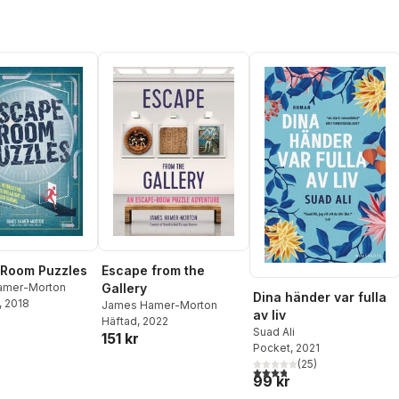
 Room Puzzles
Escape from the
amer-Morton
Gallery
Dina händer var fulla
, 2018
James Hamer-Morton
av liv
Häftad
, 2022
Suad Ali
151 kr
Pocket
, 2021
(
25
)
3,8
utav 5 stjärnor. Totalt ant
99 kr