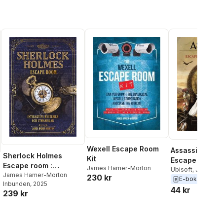
Wexell Escape Room
Assassin's Cr
Sherlock Holmes
Kit
Escape Room 
Escape room :
James Hamer-Morton
Book
Ubisoft
,
James H
interaktiva mysterier
James Hamer-Morton
230 kr
Morton
E-bok
2022
Inbunden
, 2025
och utmaningar
44 kr
239 kr
al röster: