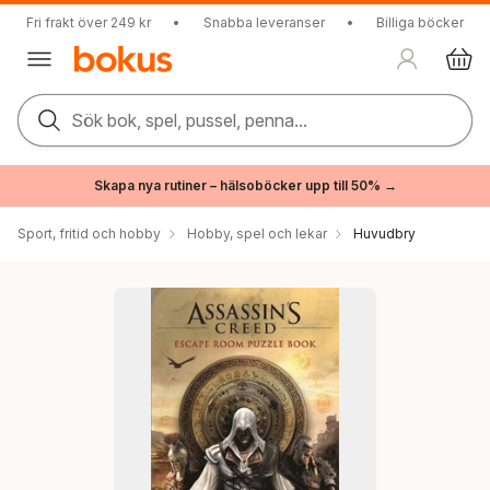
Fri frakt över 249 kr
•
Snabba leveranser
•
Billiga böcker
Sök bok, spel, pussel, penna...
Skapa nya rutiner – hälsoböcker upp till 50% →
Sport, fritid och hobby
Hobby, spel och lekar
Huvudbry