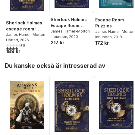
Sherlock Holmes
Escape Room
Sherlock Holmes
Escape Room
Puzzles
escape room :
Puzzles
James Hamer-Morton
James Hamer-Morton
interaktiva
James Hamer-Morton
Inbunden
, 2020
Inbunden
, 2018
Häftad
, 2026
mysterier och
217 kr
172 kr
(
1
)
utmaningar
4,0
utav 5 stjärnor. Totalt antal röster:
189 kr
Hoppa över listan
Du kanske också är intresserad av