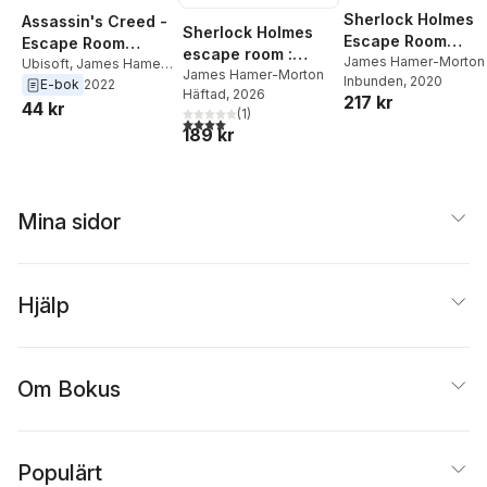
Sherlock Holmes
Assassin's Creed -
Sherlock Holmes
Escape Room
Escape Room
escape room :
Puzzles
James Hamer-Morton
Puzzle Book
Ubisoft
,
James Hamer-
interaktiva
James Hamer-Morton
Inbunden
, 2020
Morton
E-bok
2022
Häftad
, 2026
mysterier och
217 kr
44 kr
(
1
)
utmaningar
4,0
utav 5 stjärnor. Totalt antal röster:
189 kr
Mina sidor
Hjälp
Om Bokus
Populärt