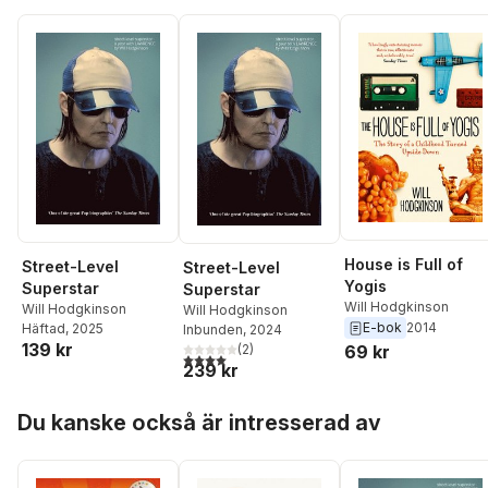
House is Full of
Street-Level
Street-Level
Yogis
Superstar
Superstar
Will Hodgkinson
Will Hodgkinson
Will Hodgkinson
E-bok
2014
Häftad
, 2025
Inbunden
, 2024
139 kr
(
2
)
69 kr
4,0
utav 5 stjärnor. Totalt antal röster:
239 kr
Hoppa över listan
Du kanske också är intresserad av