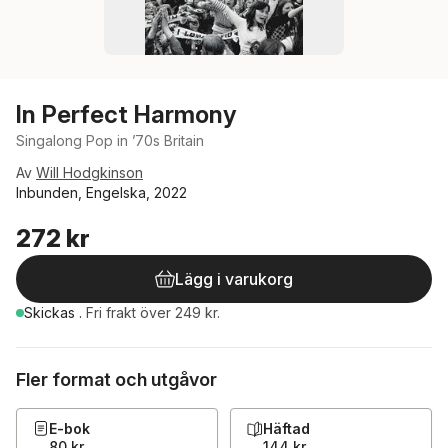
In Perfect Harmony
Singalong Pop in ’70s Britain
Av
Will Hodgkinson
Inbunden, Engelska, 2022
272 kr
Lägg i varukorg
Skickas
.
Fri frakt över 249 kr.
Fler format och utgåvor
E-bok
Häftad
80 kr
144 kr