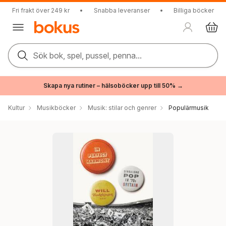
Fri frakt över 249 kr
•
Snabba leveranser
•
Billiga böcker
Sök bok, spel, pussel, penna...
Skapa nya rutiner – hälsoböcker upp till 50% →
Kultur
Musikböcker
Musik: stilar och genrer
Populärmusik