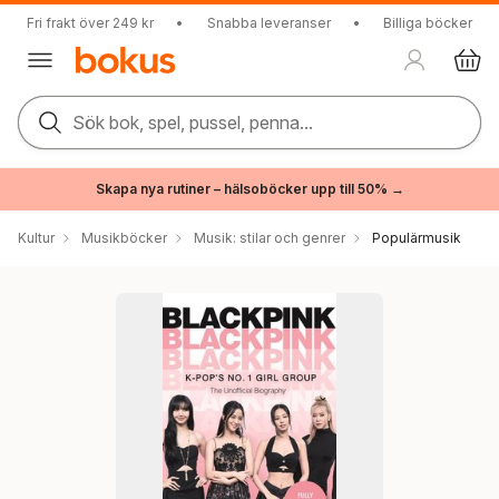
Fri frakt över 249 kr
•
Snabba leveranser
•
Billiga böcker
Sök bok, spel, pussel, penna...
Skapa nya rutiner – hälsoböcker upp till 50% →
Kultur
Musikböcker
Musik: stilar och genrer
Populärmusik