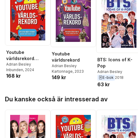
Youtube
Youtube
världsrekord
BTS: Icons of K-
världsrekord
(Uppdaterad 2024)
Adrian Besley
Pop
Adrian Besley
Inbunden
, 2024
Kartonnage
, 2023
Adrian Besley
168 kr
149 kr
E-bok
2018
63 kr
Hoppa över listan
Du kanske också är intresserad av