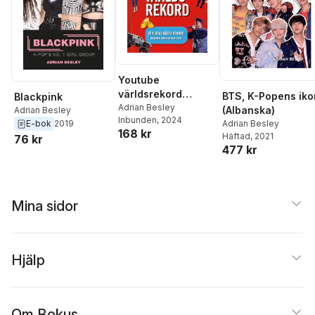
Youtube
världsrekord
BTS, K-Popens iko
Blackpink
(Uppdaterad 2024)
Adrian Besley
(Albanska)
Adrian Besley
Inbunden
, 2024
Adrian Besley
E-bok
2019
168 kr
Häftad
, 2021
76 kr
477 kr
Mina sidor
Hjälp
Om Bokus