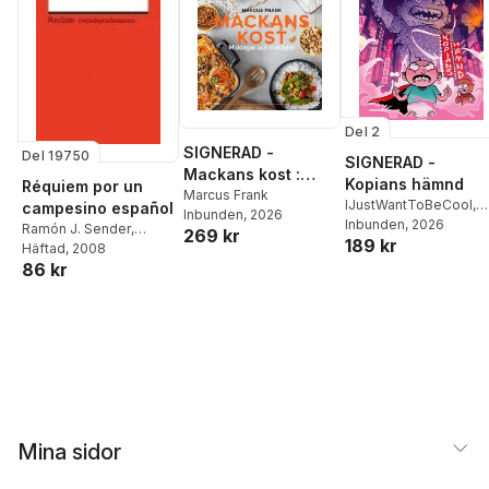
Del 2
SIGNERAD -
Del 19750
SIGNERAD -
Mackans kost :
Kopians hämnd
Réquiem por un
Middagar och
Marcus Frank
IJustWantToBeCool
,
campesino español
Inbunden
, 2026
matlådor
Joel Adolphson
Inbunden
, 2026
,
Emil
Ramón J. Sender
,
269 kr
189 kr
Ejdemo Beer
,
Victor
Patrick Saulheimer
Häftad
, 2008
,
Beer
86 kr
Rosamna Pardellas
Velay
Mina sidor