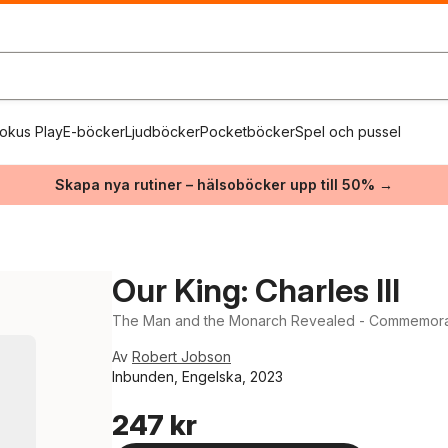
okus Play
E-böcker
Ljudböcker
Pocketböcker
Spel och pussel
Skapa nya rutiner – hälsoböcker upp till 50% →
Our King: Charles III
The Man and the Monarch Revealed - Commemorate 
Av
Robert Jobson
Inbunden, Engelska, 2023
247 kr