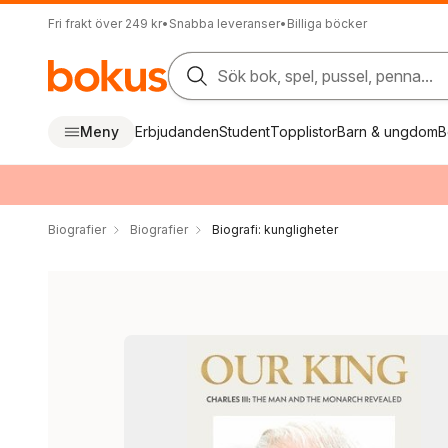
Fri frakt över 249 kr
•
Snabba leveranser
•
Billiga böcker
Sök bok, spel, pussel, penna...
Meny
Erbjudanden
Student
Topplistor
Barn & ungdom
B
Biografier
Biografier
Biografi: kungligheter