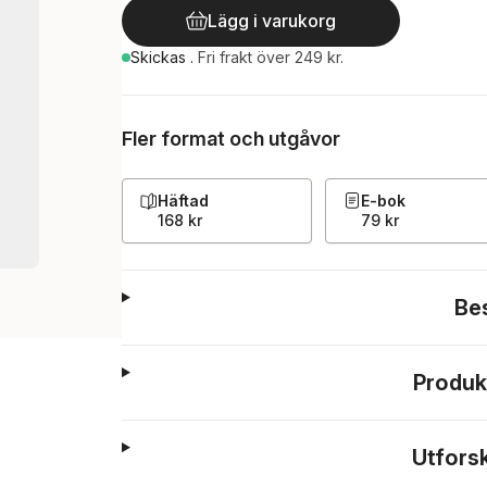
Lägg i varukorg
Skickas
.
Fri frakt över 249 kr.
Fler format och utgåvor
Häftad
E-bok
168 kr
79 kr
Be
Produk
Utfors