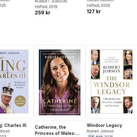
ROBERT JOBSON
2025
Häftad
, 2026
Häftad
, 2019
127 kr
259 kr
: Charles III
Windsor Legacy
Catherine, the
obson
Robert Jobson
Princess of Wales:
2023
E-bok
2025