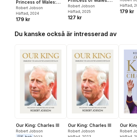
Princess of Wales:
Princess of Wales:
Häftad
, 
The Biography
Robert Jobson
The Biography
Robert Jobson
179 kr
Häftad
, 2025
Häftad
, 2024
127 kr
179 kr
Hoppa över listan
Du kanske också är intresserad av
Our King: Charles III
Our King: Charles III
Our King
Robert Jobson
Robert Jobson
Robert J
Häftad
, 2023
Häftad
, 
E-bok
2023