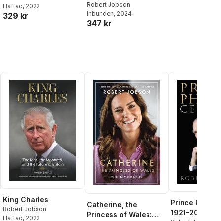
Biography of the
Robert Jobson
Häftad
, 2022
Inbunden
, 2024
Future Queen
329 kr
347 kr
King Charles
Prince Philip'
Catherine, the
Robert Jobson
1921-2021
Princess of Wales:
Häftad
, 2022