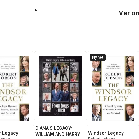
Mer om
Nyhet
DIANA'S LEGACY:
r Legacy
Windsor Legacy
WILLIAM AND HARRY
obson
Robert Jobson