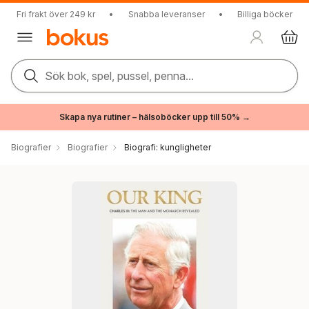
Fri frakt över 249 kr
•
Snabba leveranser
•
Billiga böcker
Sök bok, spel, pussel, penna...
Skapa nya rutiner – hälsoböcker upp till 50% →
Biografier
Biografier
Biografi: kungligheter