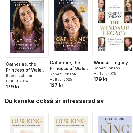
Catherine, the
Windsor Legacy
Catherine, the
Princess of Wales:
Robert Jobson
Princess of Wales:
Häftad
, 2025
The Biography
Robert Jobson
The Biography
Robert Jobson
179 kr
Häftad
, 2025
Häftad
, 2024
127 kr
179 kr
Hoppa över listan
Du kanske också är intresserad av