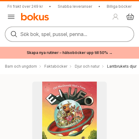
Fri frakt över 249 kr
•
Snabba leveranser
•
Billiga böcker
Sök bok, spel, pussel, penna...
Skapa nya rutiner – hälsoböcker upp till 50% →
Barn och ungdom
Faktaböcker
Djur och natur
Lantbrukets djur