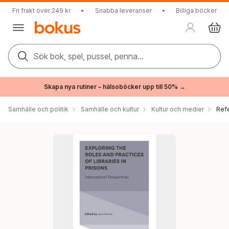
Fri frakt över 249 kr
•
Snabba leveranser
•
Billiga böcker
Sök bok, spel, pussel, penna...
Skapa nya rutiner – hälsoböcker upp till 50% →
Samhälle och politik
Samhälle och kultur
Kultur och medier
Ref