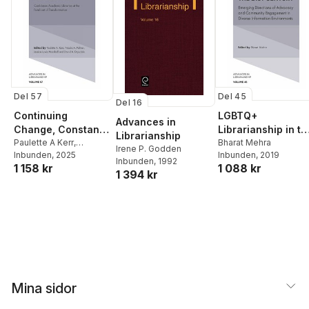
Del 57
Del 45
Del 16
Continuing
LGBTQ+
Advances in
Change, Constant
Librarianship in th
Librarianship
Engagement
Paulette A Kerr
,
21st Century
Bharat Mehra
Irene P. Godden
Paulette A. Kerr
Inbunden
, 2025
,
Inbunden
, 2019
Inbunden
, 1992
1 158 kr
1 088 kr
Jessica Lewis Marshall
,
1 394 kr
Nicola A. Palmer
,
David
A. Drysdale
Mina sidor