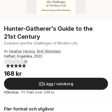
Hunter-Gatherer's Guide to the
21st Century
Evolution and the Challenges of Modern Life
Av
Heather Heying
,
Bret Weinstein
Häftad, Engelska, 2022
(
1
)
5,0
utav 5 stjärnor. Totalt antal röster:
168 kr
Lägg i varukorg
Skickas
.
Fri frakt över 249 kr.
Fler format och utgåvor