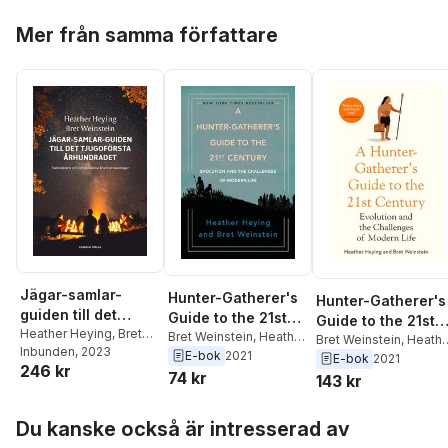
Hoppa över listan
Mer från samma författare
Jägar-samlar-
Hunter-Gatherer's
Hunter-Gatherer's
guiden till det
Guide to the 21st
Guide to the 21st
tjugoförsta
Heather Heying
,
Bret
Century
Bret Weinstein
,
Heather
Century
Bret Weinstein
,
Heathe
Weinstein
Inbunden
, 2023
århundradet :
Heying
E-bok
2021
Heying
E-bok
2021
246 kr
evolution och det
74 kr
143 kr
moderna livets
Hoppa över listan
utmaningar
Du kanske också är intresserad av