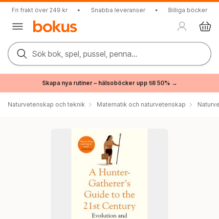
Fri frakt över 249 kr
•
Snabba leveranser
•
Billiga böcker
Sök bok, spel, pussel, penna...
Skapa nya rutiner – hälsoböcker upp till 50% →
Naturvetenskap och teknik
Matematik och naturvetenskap
Naturv