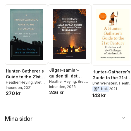
Jägar-samlar-
Hunter-Gatherer's
Hunter-Gatherer's
guiden till det
Guide to the 21st
Guide to the 21st
tjugoförsta
Heather Heying
,
Bret
Century
Heather Heying
,
Bret
Century
Bret Weinstein
,
Heathe
Weinstein
Inbunden
, 2023
århundradet :
Weinstein
Inbunden
, 2021
Heying
E-bok
2021
246 kr
270 kr
evolution och det
143 kr
moderna livets
utmaningar
Mina sidor