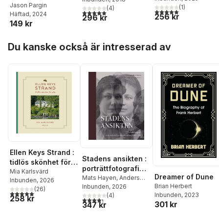
Black Box of Doom
Jason Pargin
(
1
)
(
4
)
5,0
utav 5 stjärnor. Tota
5,0
utav 5 stjärnor. Totalt antal röster:
Häftad
, 2024
256 kr
296 kr
149 kr
Hoppa över listan
Du kanske också är intresserad av
Ellen Keys Strand :
Stadens ansikten :
tidlös skönhet för
porträttfotografi
alla
Mia Karlsvärd
Dreamer of Dune
som material,
Mats Hayen
,
Anders
Inbunden
, 2026
Brian Herbert
Hast
Inbunden
,
Anna Näslund
, 2026
,
metod och minne
(
26
)
5,0
utav 5 stjärnor. Totalt antal röster:
Inbunden
, 2023
Axel von Matérn
(
4
)
,
Peter
258 kr
1860-1930
4,3
utav 5 stjärnor. Totalt antal röster:
301 kr
347 kr
Wålarö
,
Ann-Sofi
Forsmark
,
Rebecka