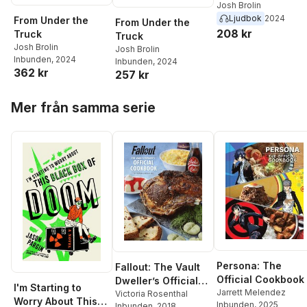
Josh Brolin
Ljudbok
2024
From Under the
From Under the
208 kr
Truck
Truck
Josh Brolin
Josh Brolin
Inbunden
, 2024
Inbunden
, 2024
362 kr
257 kr
Hoppa över listan
Mer från samma serie
Persona: The
Fallout: The Vault
Official Cookbook
Dweller’s Official
I'm Starting to
Jarrett Melendez
Cookbook
Victoria Rosenthal
Worry About This
Inbunden
, 2025
Inbunden
, 2018