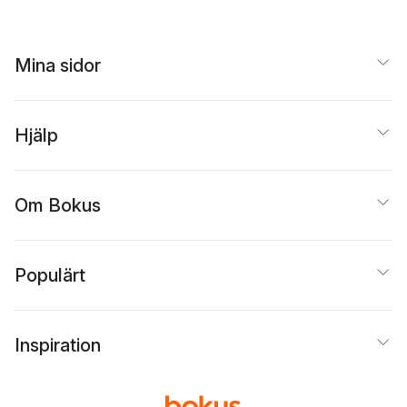
Lennartsson
,
Johanna
Karlsson
,
Stina Thylwe
,
Klas Nyberg
,
Ulrika
Björkert
,
Hille Lehti
,
Mina sidor
Magnus Bremmer
,
Maria von Schéele
Hjälp
Om Bokus
Populärt
Inspiration