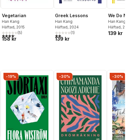
We Do Not Par
Vegetarian
Greek Lessons
Han Kang
Han Kang
Han Kang
Häftad
, 2026
Häftad
, 2015
Häftad
, 2024
139 kr
(
5
)
(
1
)
al röster:
4,2
utav 5 stjärnor. Totalt antal röster:
2,0
utav 5 stjärnor. Totalt antal röster:
158 kr
139 kr
-19%
-30%
-30%