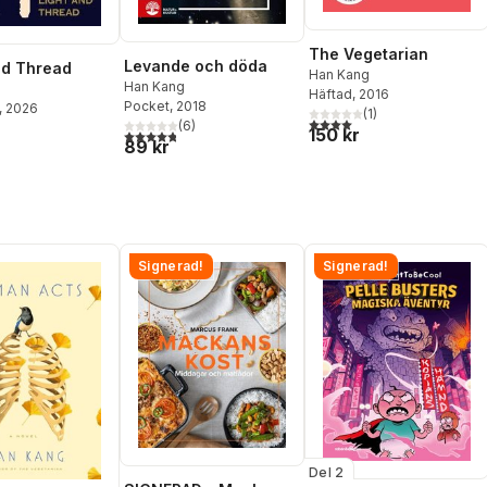
The Vegetarian
Levande och döda
nd Thread
Han Kang
Han Kang
Häftad
, 2016
Pocket
, 2018
, 2026
(
1
)
4,0
utav 5 stjärnor. Totalt ant
(
6
)
150 kr
4,8
utav 5 stjärnor. Totalt antal röster:
89 kr
Signerad!
Signerad!
Del 2