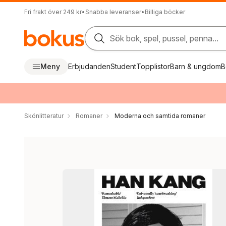
Fri frakt över 249 kr
•
Snabba leveranser
•
Billiga böcker
Sök bok, spel, pussel, penna...
Meny
Erbjudanden
Student
Topplistor
Barn & ungdom
B
Skönlitteratur
Romaner
Moderna och samtida romaner