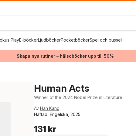
okus Play
E-böcker
Ljudböcker
Pocketböcker
Spel och pussel
Skapa nya rutiner – hälsoböcker upp till 50% →
Human Acts
Winner of the 2024 Nobel Prize in Literature
Av
Han Kang
Häftad, Engelska, 2025
131 kr