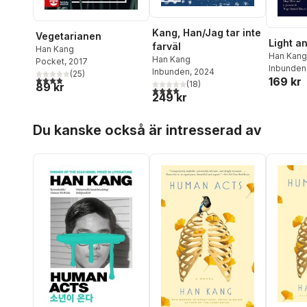
Kang, Han/Jag tar inte
Vegetarianen
Light a
farväl
Han Kang
Han Kang
Han Kang
Pocket
, 2017
Inbunden
Inbunden
, 2024
(
25
)
3,9
utav 5 stjärnor. Totalt antal röster:
169 kr
(
18
)
89 kr
4,0
utav 5 stjärnor. Totalt antal röster:
249 kr
Hoppa över listan
Du kanske också är intresserad av