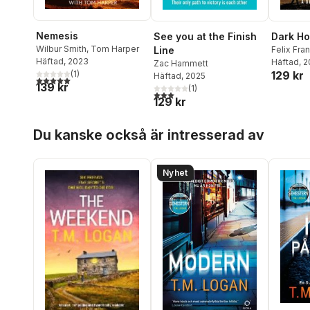
Nemesis
See you at the Finish
Dark Ho
Wilbur Smith
,
Tom Harper
Line
Felix Fra
Häftad
, 2023
Häftad
, 
Zac Hammett
(
1
)
129 kr
Häftad
, 2025
5,0
utav 5 stjärnor. Totalt antal röster:
139 kr
(
1
)
3,0
utav 5 stjärnor. Totalt antal röster:
129 kr
Hoppa över listan
Du kanske också är intresserad av
Nyhet