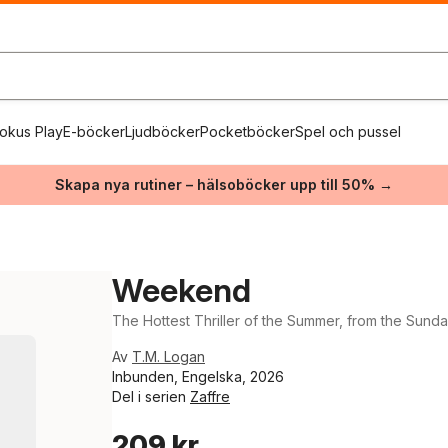
okus Play
E-böcker
Ljudböcker
Pocketböcker
Spel och pussel
Skapa nya rutiner – hälsoböcker upp till 50% →
Weekend
The Hottest Thriller of the Summer, from the Sund
Av
T.M. Logan
Inbunden, Engelska, 2026
Del i serien
Zaffre
209 kr