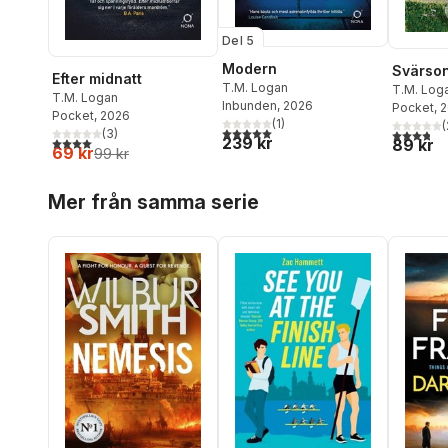
Del 5
Modern
Svärso
Efter midnatt
T.M. Logan
T.M. Log
T.M. Logan
Inbunden
, 2026
Pocket
, 
Pocket
, 2026
(
1
)
(
5,0
utav 5 stjärnor. Totalt antal röster:
(
3
)
3,8
utav 5 
239 kr
4,0
utav 5 stjärnor. Totalt antal röster:
89 kr
69 kr
99 kr
Hoppa över listan
Mer från samma serie