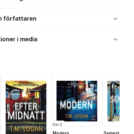
 författaren
ioner i media
Del 5
Modern
Semestern