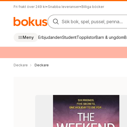
Fri frakt över 249 kr
•
Snabba leveranser
•
Billiga böcker
Sök bok, spel, pussel, penna...
Meny
Erbjudanden
Student
Topplistor
Barn & ungdom
B
Deckare
Deckare