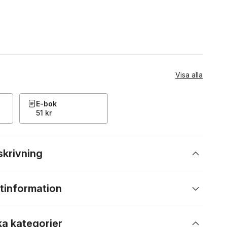
Visa alla
E-bok
51 kr
skrivning
tinformation
ka kategorier