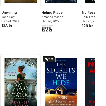
Unwilling
Hiding Place
No Reserve
John Hart
Amanda Mason
Felix Francis
Häftad
, 2022
Häftad
, 2022
Häftad
, 2024
138 kr
129 kr
(
1
)
4,0
utav 5 stjärnor. Totalt antal röster:
122 kr
Nyhet