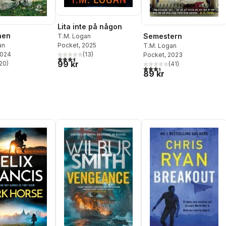
Lita inte på någon
nen
Semestern
T.M. Logan
an
Pocket
, 2025
T.M. Logan
2024
(
13
)
Pocket
, 2023
3,5
utav 5 stjärnor. Totalt antal röster:
99 kr
20
)
(
41
)
stjärnor. Totalt antal röster:
3,4
utav 5 stjärnor. Totalt ant
89 kr