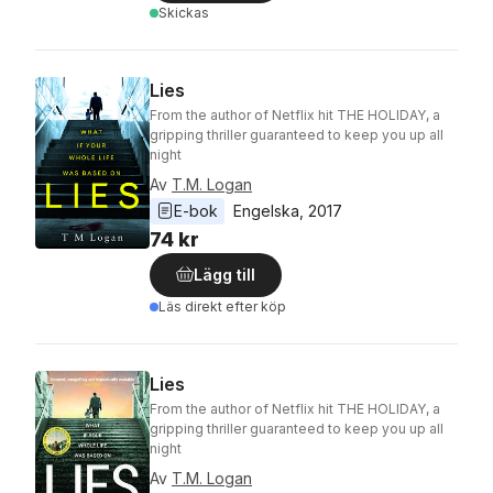
Skickas
Lies
From the author of Netflix hit THE HOLIDAY, a
gripping thriller guaranteed to keep you up all
night
Av
T.M. Logan
E-bok
Engelska
, 
2017
74 kr
Lägg till
Läs direkt efter köp
Lies
From the author of Netflix hit THE HOLIDAY, a
gripping thriller guaranteed to keep you up all
night
Av
T.M. Logan