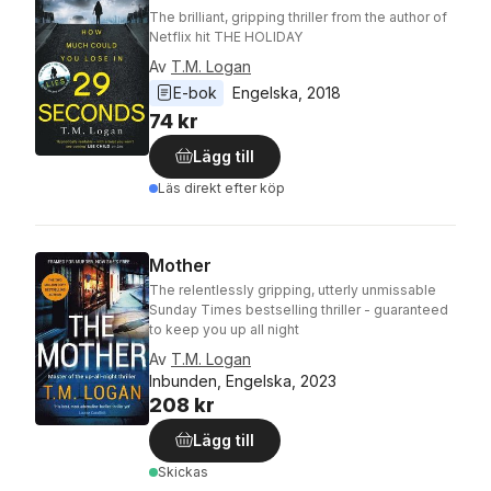
The brilliant, gripping thriller from the author of
Netflix hit THE HOLIDAY
Av
T.M. Logan
E-bok
Engelska
, 
2018
74 kr
Lägg till
Läs direkt efter köp
Mother
The relentlessly gripping, utterly unmissable
Sunday Times bestselling thriller - guaranteed
to keep you up all night
Av
T.M. Logan
Inbunden, Engelska, 2023
208 kr
Lägg till
Skickas