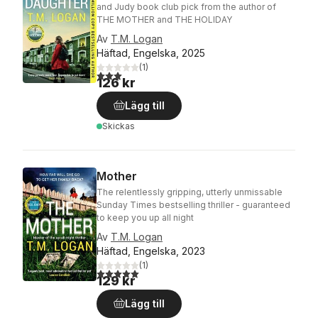
and Judy book club pick from the author of
THE MOTHER and THE HOLIDAY
Av
T.M. Logan
Häftad, Engelska, 2025
(
1
)
3,0
utav 5 stjärnor. Totalt antal röster:
126 kr
Lägg till
Skickas
Mother
The relentlessly gripping, utterly unmissable
Sunday Times bestselling thriller - guaranteed
to keep you up all night
Av
T.M. Logan
Häftad, Engelska, 2023
(
1
)
5,0
utav 5 stjärnor. Totalt antal röster:
129 kr
Lägg till