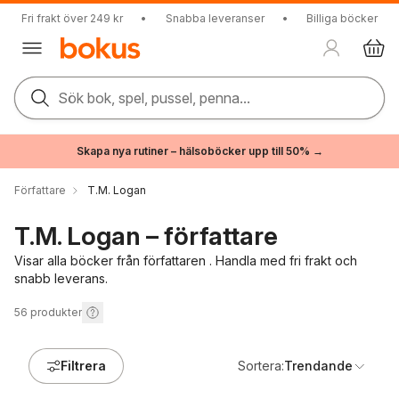
Fri frakt över 249 kr
•
Snabba leveranser
•
Billiga böcker
Sök bok, spel, pussel, penna...
Skapa nya rutiner – hälsoböcker upp till 50% →
Författare
T.M. Logan
T.M. Logan – författare
Visar alla böcker från författaren . Handla med fri frakt och
snabb leverans.
56
produkter
Filtrera
Sortera:
Trendande