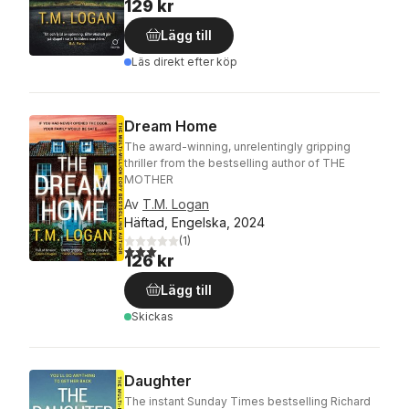
129 kr
Lägg till
Läs direkt efter köp
Dream Home
The award-winning, unrelentingly gripping
thriller from the bestselling author of THE
MOTHER
Av
T.M. Logan
Häftad, Engelska, 2024
(
1
)
3,0
utav 5 stjärnor. Totalt antal röster:
126 kr
Lägg till
Skickas
Daughter
The instant Sunday Times bestselling Richard