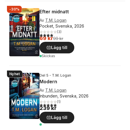
-30%
Efter midnatt
Av
T.M. Logan
Pocket, Svenska, 2026
(
3
)
4,0
utav 5 stjärnor. Totalt antal röster:
69 kr
99 kr
Lägg till
Skickas
Nyhet
Del 5 - T.M. Logan
Modern
Av
T.M. Logan
Inbunden, Svenska, 2026
(
1
)
5,0
utav 5 stjärnor. Totalt antal röster:
239 kr
Lägg till