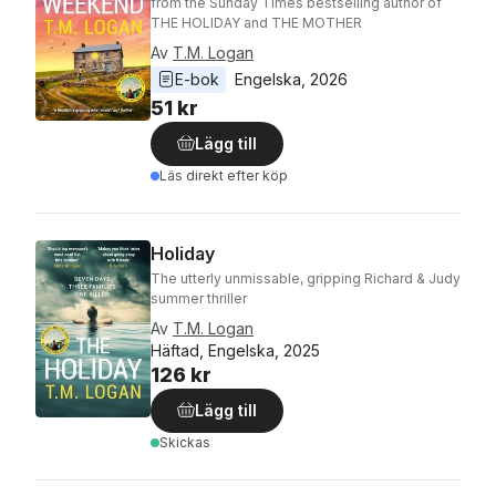
from the Sunday Times bestselling author of
THE HOLIDAY and THE MOTHER
Av
T.M. Logan
E-bok
Engelska
, 
2026
51 kr
Lägg till
Läs direkt efter köp
Holiday
The utterly unmissable, gripping Richard & Judy
summer thriller
Av
T.M. Logan
Häftad, Engelska, 2025
126 kr
Lägg till
Skickas