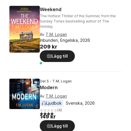
Weekend
The Hottest Thriller of the Summer, from the
Sunday Times bestselling author of The
Holiday
Av
T.M. Logan
Inbunden, Engelska, 2026
209 kr
Lägg till
Del 5 - T.M. Logan
Modern
Av
T.M. Logan
Ljudbok
Svenska
, 
2026
(
4
)
4,0
utav 5 stjärnor. Totalt antal röster:
149 kr
Lägg till