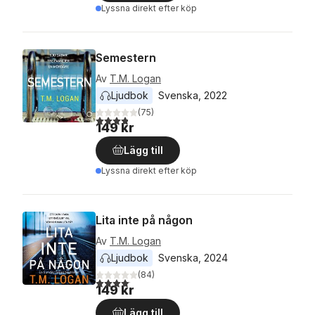
Lyssna direkt efter köp
Semestern
Av
T.M. Logan
Ljudbok
Svenska
, 
2022
(
75
)
3,8
utav 5 stjärnor. Totalt antal röster:
149 kr
Lägg till
Lyssna direkt efter köp
Lita inte på någon
Av
T.M. Logan
Ljudbok
Svenska
, 
2024
(
84
)
4,1
utav 5 stjärnor. Totalt antal röster:
149 kr
Lägg till