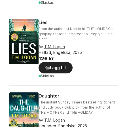
Skickas
Lies
From the author of Netflix hit THE HOLIDAY, a
gripping thriller guaranteed to keep you up all
night
Av
T.M. Logan
Häftad, Engelska, 2025
126 kr
Lägg till
Skickas
Daughter
The instant Sunday Times bestselling Richard
and Judy book club pick from the author of
THE MOTHER and THE HOLIDAY
Av
T.M. Logan
Inbunden, Engelska, 2025