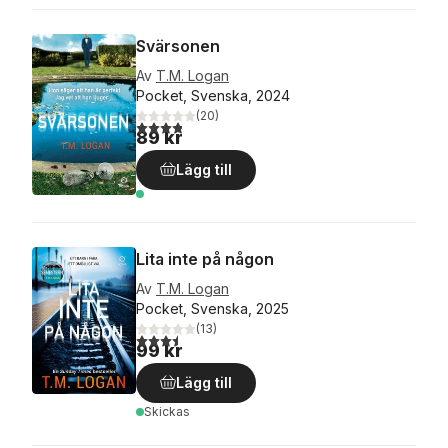
Svärsonen
Av
T.M. Logan
Pocket, Svenska, 2024
(
20
)
3,8
utav 5 stjärnor. Totalt antal röster:
89 kr
Lägg till
Lita inte på någon
Av
T.M. Logan
Pocket, Svenska, 2025
(
13
)
3,5
utav 5 stjärnor. Totalt antal röster:
99 kr
Lägg till
Skickas