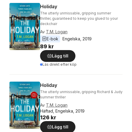
Holiday
The utterly unmissable, gripping summer
thriller, guaranteed to keep you glued to your
deckchair
Av
T.M. Logan
E-bok
Engelska
, 
2019
89 kr
Lägg till
Läs direkt efter köp
Holiday
The utterly unmissable, gripping Richard & Judy
summer thriller
Av
T.M. Logan
Häftad, Engelska, 2019
126 kr
Lägg till