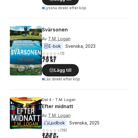
Lyssna direkt efter köp
Svärsonen
Av
T.M. Logan
E-bok
Svenska
, 
2023
(
1
)
4,0
utav 5 stjärnor. Totalt antal röster:
79 kr
Lägg till
Läs direkt efter köp
Del 4 - T.M. Logan
Efter midnatt
Av
T.M. Logan
Ljudbok
Svenska
, 
2025
(
19
)
4,2
utav 5 stjärnor. Totalt antal röster:
149 kr