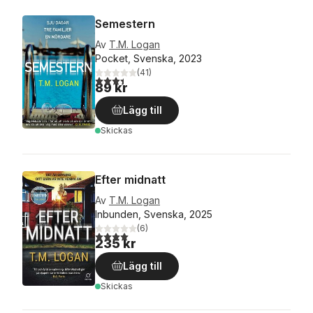
Semestern
Av
T.M. Logan
Pocket, Svenska, 2023
(
41
)
3,4
utav 5 stjärnor. Totalt antal röster:
89 kr
Lägg till
Skickas
Efter midnatt
Av
T.M. Logan
Inbunden, Svenska, 2025
(
6
)
4,0
utav 5 stjärnor. Totalt antal röster:
235 kr
Lägg till
Skickas