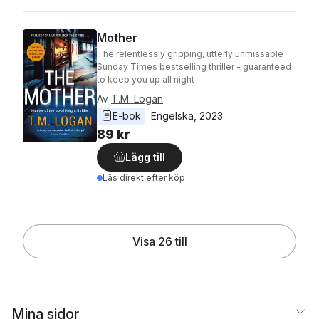
Mother
The relentlessly gripping, utterly unmissable
Sunday Times bestselling thriller - guaranteed
to keep you up all night
Av
T.M. Logan
E-bok
Engelska
, 
2023
89 kr
Lägg till
Läs direkt efter köp
Visa 26 till
Mina sidor