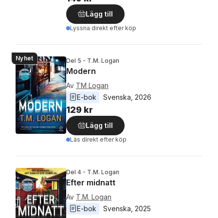
Lägg till
Lyssna direkt efter köp
Nyhet
Del 5 - T.M. Logan
Modern
Av
TM Logan
E-bok
Svenska
, 
2026
129 kr
Lägg till
Läs direkt efter köp
Del 4 - T.M. Logan
Efter midnatt
Av
T.M. Logan
E-bok
Svenska
, 
2025