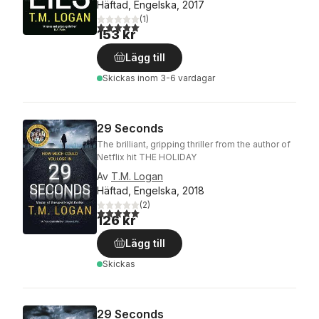
Häftad, Engelska, 2017
(
1
)
5,0
utav 5 stjärnor. Totalt antal röster:
153 kr
Lägg till
Skickas
inom 3-6 vardagar
29 Seconds
The brilliant, gripping thriller from the author of
Netflix hit THE HOLIDAY
Av
T.M. Logan
Häftad, Engelska, 2018
(
2
)
5,0
utav 5 stjärnor. Totalt antal röster:
126 kr
Lägg till
Skickas
29 Seconds