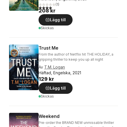
(
1
)
4,0
utav 5 stjärnor. Totalt antal röster:
208 kr
Lägg till
Skickas
Trust Me
From the author of Netflix hit THE HOLIDAY, a
gripping thriller to keep you up all night
Av
T.M. Logan
Häftad, Engelska, 2021
129 kr
Lägg till
Skickas
Weekend
Pre-order the BRAND NEW unmissable thriller